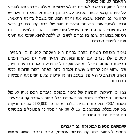
התאמה לטיפול בוטוקס
טיפול בוטוקס מתאים לגברים בגילאי שלושים ומעלה שכבר החלו להופיע
על פניהם קמטי הבעה מסביב לעיניים, בין הגבות או במצח. תחילה יש
להיוועץ עם הרופא שיבצע את זריקת הבוטוקס בשביל בדיקת התאמה,
וכדאי לשתף אותו ברצונות ובציפיות מהטיפול בבוטוקס. כמו כן, כדאי
לדעת שכפי שמבנה הפנים ואידיאל היופי שונה בין גברים לנשים- כך גם
הטיפול בבוטוקס שונה בין גברים לנשים ויש ללכת לרופא שמבין את השוני
וערוך לטיפול בגברים.
טיפול בוטוקס השכיח בקרב גברים הוא העלמת קמטים בין העיניים.
קמטים אלו נוצרים עם הזמן ומעניקים מראה זועף גם כאשר הפנים
נמצאות במנוחה. טיפול במראה זועף יכול להפריע במגוון תחומים בחיים,
שכן שהוא יכול להרתיע אנשים ולגרום להם לפתח דעות קדומות כלפי
האדם ולחשוב כי הוא נתון במצב רוח או עייפות שאינו תואם את המציאות
מבחינתו.
נציין כי היעילות והזמינות של טיפול בוטוקס לגברים הפכו אותו לטיפול
האסתטי הפופולארי ביותר עבור גברים בכל תחום האסתטיקה הרפואית.
בשנת 2007 בארצות הברית בלבד ערכו כ- 300,000 גברים זריקות
בוטוקס. בכלל, בממוצע בין 15 ל- 30 אחוז מסך כל המטופלים בבוטוקס
הם גברים. נתון די המדהים.
שימושים נוספים לבוטוקס עבור גברים
בנוסף לשימוש בבוטוקס כטיפול אסתטי, עבור גברים נעשה שימוש