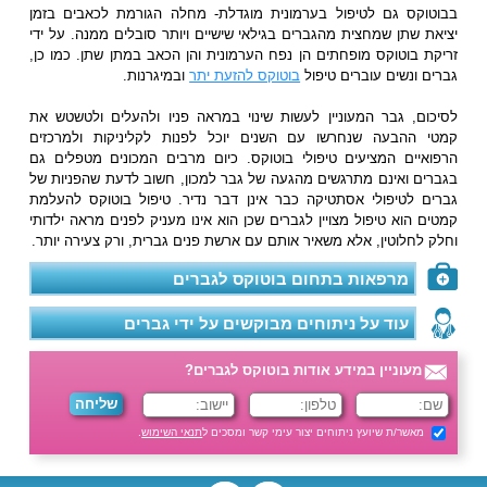
בבוטוקס גם לטיפול בערמונית מוגדלת- מחלה הגורמת לכאבים בזמן
יציאת שתן שמחצית מהגברים בגילאי שישיים ויותר סובלים ממנה. על ידי
זריקת בוטוקס מופחתים הן נפח הערמונית והן הכאב במתן שתן. כמו כן,
גברים ונשים עוברים טיפול
בוטוקס להזעת יתר
ובמיגרנות.
לסיכום, גבר המעוניין לעשות שינוי במראה פניו ולהעלים ולטשטש את
קמטי ההבעה שנחרשו עם השנים יוכל לפנות לקליניקות ולמרכזים
הרפואיים המציעים טיפולי בוטוקס. כיום מרבים המכונים מטפלים גם
בגברים ואינם מתרגשים מהגעה של גבר למכון, חשוב לדעת שהפניות של
גברים לטיפולי אסתטיקה כבר אינן דבר נדיר. טיפול בוטוקס להעלמת
קמטים הוא טיפול מצויין לגברים שכן הוא אינו מעניק לפנים מראה ילדותי
וחלק לחלוטין, אלא משאיר אותם עם ארשת פנים גברית, ורק צעירה יותר.
מרפאות בתחום בוטוקס לגברים
עוד על ניתוחים מבוקשים על ידי גברים
מעוניין במידע אודות בוטוקס לגברים?
מאשר/ת שיועץ ניתוחים יצור עימי קשר ומסכים ל
תנאי השימוש
.