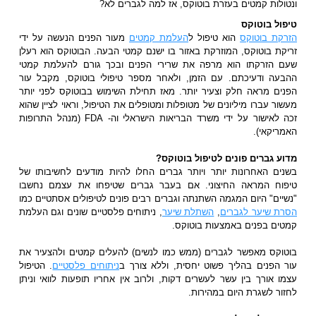
ונטולות קמטים בעזרת בוטוקס, אז למה לגברים לא?
טיפול בוטוקס
הזרקת בוטוקס
הוא טיפול ל
העלמת קמטים
מעור הפנים הנעשה על ידי
זריקת בוטוקס, המוזרקת באזור בו ישנם קמטי הבעה. הבוטוקס הוא רעלן
שעם הזרקתו הוא מרפה את שרירי הפנים ובכך גורם להעלמת קמטי
ההבעה ודעיכתם. עם הזמן, ולאחר מספר טיפולי בוטוקס, מקבל עור
הפנים מראה חלק וצעיר יותר. מאז תחילת השימוש בבוטוקס לפני יותר
מעשור עברו מיליונים של מטופלות ומטופלים את הטיפול, וראוי לציין שהוא
זכה לאישור על ידי משרד הבריאות הישראלי וה- FDA (מנהל התרופות
האמריקאי).
מדוע גברים פונים לטיפול בוטוקס?
בשנים האחרונות יותר ויותר גברים החלו להיות מודעים לחשיבותו של
טיפוח המראה החיצוני. אם בעבר גברים שטיפחו את עצמם נחשבו
"נשיים" היום המגמה השתנתה וגברים רבים פונים לטיפולים אסתטיים כמו
הסרת שיער לגברים
,
השתלת שיער
, ניתוחים פלסטיים שונים וגם העלמת
קמטים בפנים באמצעות בוטוקס.
בוטוקס מאפשר לגברים (ממש כמו לנשים) להעלים קמטים ולהצעיר את
עור הפנים בהליך פשוט יחסית, וללא צורך ב
ניתוחים פלסטיים
. הטיפול
עצמו אורך בין עשר לעשרים דקות, ולרוב אין אחריו תופעות לוואי וניתן
לחזור לשגרת היום במהירות.