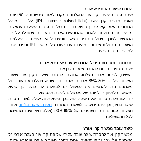
הסרת שיער באינפרא אדום
שיטת הסרת שיער בקרן אור התגלתה במקרה לאחר שבשנות ה- 90 פותח
ואושר מכשיר קרן האור (IPL- Intense pulsed light) על ידי מינהל
התרופות האמריקאי לצורך טיפול בורידי הרגליים. הסרת השיער באמצעות
מכשיר זה התגלתה לאחר שהרופאים גילו כי האזורים שטופלו על ידי
המכשיר לצורך טיפול בורידים הציגו תופעת לוואי מעניינת - היעלמות
השערות. התגלית שינתה במהירות את ייעודו של מכשיר IPL והפכה אותו
למכשיר הסרת שיער.
יתרונות וחסרונות טיפול הסרת שיער באינפרא אדום
ישנם מספר יתרונות להסרת שיער בקרן אור.
ראשית, לשיטה אחוזי הצלחה גבוהים: להסרת שיער בקרן אור שיעור
הצלחה של כ- 80%-85% אחוזים. שנית, כיוון שהיא פועלת עם אורכי גל
משתנים ניתן להתאים את הטיפול גם לבעלות עור כהה, כך שהיא
מאפשרת למגוון גדול יותר של מטופלים להינות מהטיפול.
יחד עם זאת חסרונה של השיטה הוא בכך שהיא אינה יעילה לצורך הסרת
שיער בהיר, וכן כיום ידוע כי לשיטה המתחרה
הסרת שיער בלייזר
אחוזי
הצלחה גבוהים יותר העומדים על 85%-90% (אולם היא אינה מתאימה
לכל המטופלים).
כיצד עובד מכשיר קרן אור?
מכשיר קרן אור להסרת שיער עובד על ידי שליחת קרן אור בעלת אורכי גל
משתנים אל עבר זקיקי השיער. אחת מקרני האור היא קרן אינפרא אדום,