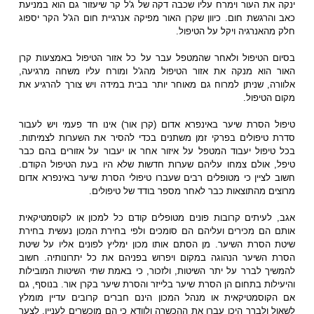
ינקה את העור וימרח עליו שכבה דקה של ג'ל קר שיעזור גם הוא במניעת
כאב והרגשת חום. כיוון שקרן האור מפיקה אנרגיית חום הג'ל הקר יספוג
חלק מהאנרגיה ויקל על הטיפול.
בסיום הטיפול ולאחר שהמטפל עבר על כל אזור הטיפול באמצעות קרן
האור הוא מנקה את אזור הטיפול מהג'ל ומורח עליו משחה מרגיעה,
אלוורה, שניתן למרוח גם מאוחר יותר בבית במידה ויש צורך להרגיע את
מקום הטיפול.
טיפול הסרת שיער באינפרא אדום (קרן אור) אינו חד פעמי ויש לעבור
סדרת טיפולים בפרקי זמן משתנים בכדי להסיר את השערות לצמיתות.
בכל טיפול יעבוד המטפל על איזור אחר או יעבור על אזורים בהם כבר
טיפל, אולם צמחו עליהם שערות חדשות שלא היו בעת הטיפול הקודם.
חשוב לציין כי מטופלים רבים שעברו טיפולי הסרת שיער באינפרא אדום
מרוצים מהתוצאות כבר לאחר מספר בודד של טיפולים.
אגב, לעיתים קרובות פונים מטופלים קודם כל למכון או לקוסמטיקאית
אותם הם מכירים ועליהם הם סומכים ולפי בחירת המכון נעשית בחירת
שיטת הסרת השיער. מן הסתם אותו מכון ימליץ לפונים אליו על שיטת
הסרת השיער הנהוגה במקום ויפרוש בפניהם את כל יתרונותיה. חשוב
להמשיך לברר על יתר השיטות, ולזכור, כי באמת שתי השיטות המובילות
והיעילות בתחום הן הסרת שיער בלייזר והסרת שיער בקרן אור. בנוסף, גם
אם הקוסמטיקאית או מנהל המכון הינם חברים קרובים עדיין מומלץ
לשאול ולברר היכן עברו את ההכשרה ולוודא כי הם מוכשרים לעניין. לצער