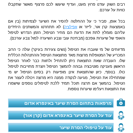
רבים השוק עודנו פרוץ מעט, ועדיף שיעשו לכם פרצוף מאשר שתקבלו
כוויות על עורכם.
בכל אופן, סביר כי על ההחלטה להסיר את השיער לצמיתות (בין אם
באמצעות קרן אור, לייזר או
אפילציה
) לא תתחרטו והמשתנים היחידים
עליהם מומלץ לתת את הדעת הם מחיר הטיפול, הזמן הנדרש לטיפול
והאופי של שיערות גופכם (מבחינת עובי וצבע השיערה למול צבע עורכם).
מדיווחים של מי שעברו את הטיפול (נשים צעירות בעיקר) עולה כי הרוב
המכריע של המטופלות מרוצות מאד מתוצאות הטיפול וההתנהלות הכללית
שלו. העובדה שאת התוצאות ניתן להתחיל ולחוות כבר לאחר הטיפול
הראשון מעניקה מוטיבציה גבוהה להמשך הטיפול ויוצרת מחוייבות לטיפול
כולו. בנוסף, כיוון שהתוצאות אינן מופיעות רק בסיום הטיפול יש מי
שמתחילה את הטיפול, מגיעה לנקודה ממנה היא מרוצה ויכולה לעצור את
הטיפול. בהמשך אם תרצה תוכל תמיד ללכת לטיפולים נוספים שישמרו
את התוצאות ויעלימו שיערות נוספות.
מרפאות בתחום הסרת שיער באינפרא אדום
עוד על הסרת שיער באינפרא אדום (קרן אור)
עוד על טיפולי הסרת שיער