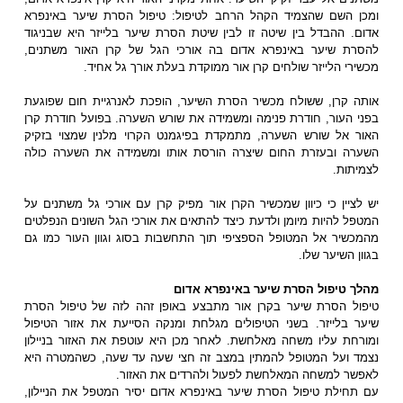
ומכן השם שהצמיד הקהל הרחב לטיפול: טיפול הסרת שיער באינפרא
אדום. ההבדל בין שיטה זו לבין שיטת הסרת שיער בלייזר היא שבניגוד
להסרת שיער באינפרא אדום בה אורכי הגל של קרן האור משתנים,
מכשירי הלייזר שולחים קרן אור ממוקדת בעלת אורך גל אחיד.
אותה קרן, ששולח מכשיר הסרת השיער, הופכת לאנרגיית חום שפוגעת
בפני העור, חודרת פנימה ומשמידה את שורש השערה. בפועל חודרת קרן
האור אל שורש השערה, מתמקדת בפיגמנט הקרוי מלנין שמצוי בזקיק
השערה ובעזרת החום שיצרה הורסת אותו ומשמידה את השערה כולה
לצמיתות.
יש לציין כי כיוון שמכשיר הקרן אור מפיק קרן עם אורכי גל משתנים על
המטפל להיות מיומן ולדעת כיצד להתאים את אורכי הגל השונים הנפלטים
מהמכשיר אל המטופל הספציפי תוך התחשבות בסוג וגוון העור כמו גם
בגוון השיער שלו.
מהלך טיפול
הסרת שיער באינפרא אדום
טיפול הסרת שיער בקרן אור מתבצע באופן זהה לזה של טיפול הסרת
שיער בלייזר. בשני הטיפולים מגלחת ומנקה הסייעת את אזור הטיפול
ומורחת עליו משחה מאלחשת. לאחר מכן היא עוטפת את האזור בניילון
נצמד ועל המטופל להמתין במצב זה חצי שעה עד שעה, כשהמטרה היא
לאפשר למשחה המאלחשת לפעול ולהרדים את האזור.
עם תחילת טיפול הסרת שיער באינפרא אדום יסיר המטפל את הניילון,