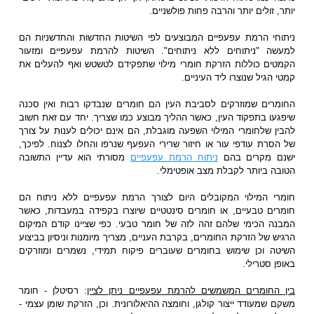
יותר, זולים יותר והרבה פחות פולשניים.
ניתוחי הרמת עפעפיים המבוצעים לפי השיטות החדשות והחדשניות הם
למעשה "ניתוחים ללא ניתוחים". השיטות להרמת עפעפיים ומזעור
הקמטים כוללות הזרקת חומרי מילוי שתפקידם לטשטש ואף להעלים את
קמטי הגיל שנוצרו ליד העיניים.
החומרים שמוזרקים לסביבת העין הם חומרים שנבדקו רבות ואין סכנה
שיפגעו בתפקוד העין, כאשר ההליך מבוצע כמו שצריך. יחד עם זאת חשוב
להבין שלחומרי המילוי השפעה מוגבלת, הם אינם יכולים לענות על צורך
של הסרת עודפי עור או חיזור שרירי העפעף שנרפו והחלו לצנוח. לפיכך,
ישנם מקרים בהם
ניתוח הרמת עפעפיים
מסורתי הוא עדיין התשובה
הטובה ביותר לקבלת מצב אופטימלי.
חומרי המילוי המקובלים היום לצורך הרמת עפעפיים ללא ניתוח הם
חומרים טבעיים, או חומרים סינטטיים שיוצרו בקפידה במעבדות, כאשר
המבנה הכימי שלהם זהה לזה של חומר טבעי. כפי שציינו קודם המיקום
הרגיש של הזרקת החומרים, בקרבת העניים, מצריך מיומנות וניסיון בביצוע
השיטה וכן שימוש בחומרים שעוברים פיקוח תמידי, נשמרים ומוזרקים
באופן סטרילי.
בין החומרים המשמשים להרמת עפעפיים ניתן לציין
: רסיטלן - חומר
משקם שמעודד ייצור קולגן, וחומצה ההיאלורונית. וכן, הזרקת שומן עצמי -