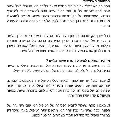
המטופל האידיאלי
המטופל האידיאלי עבור טיפול הסרת שיער בלייזר הוא מטופל בעל שיער
עבה וכהה שצומח על גוון עור בהיר שאינו נוטה להשתזף אלא להישרף
בשמש. המשמעות של הקונטרסט ורגישות העור לשמש מביאה לתוצאות
מהירות וטובות יותר בהן העור מגיב לקרן הלייזר בעוצמה ושורש השיערה
נהרס.
בכל אופן הקונטרסט בין גוון העור לגוון השערה חשוב ביותר. קרן הלייזר
שמוקרנת על העור נמשכת לכיוון הפיגמנט הכהה של השיערה וחודרת
בקלות מבעד לגוון העור הבהיר. הספיגה המהירה של האנרגיה באופן
מרוכז לכיוון שורש השיערה הורס אותו ומשמיד אותו אחת ולתמיד.
מי אינו מתאים לטיפול הסרת שיער בלייזר?
1. פונים שאינם מתאימים לעבור את הטיפול הם אנשים בעלי גוון שיער
בהיר: בלונדיני, ג'ינג'י, לבן. עבור פונים אלו הטיפול פשוט לא יהיה יעיל.
2. עבור בעלי גוון עור כהה - באופן כללי הטיפול פחות אפקטיבי עבורם,
יחד עם זאת עם השנים פותחו מכשירי לייזר בעלי אורך גל ארוך יותר
שפועל גם על בעלי גוון עור כהה ויכול לסייע להם בהסרת שיער. מספר
הטיפולים עדיין יהיה ארוך יותר.
3. מאפיין נוסף שעלול להביא לפסילה של הטיפול הוא עובי השיערה של
הפונה. ככל שהשיער עבה יותר הוא מתאים יותר לטיפול. בעלי שיער דק
במיוחד ואפילו פלומתי לא תמיד מצליחים להיפטר ממנו.