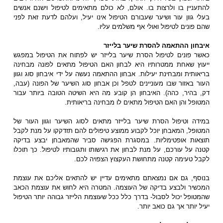
להתעניין בו ולרצות בו. אולם, לא כולם מתאימים לטיפול וישנם אנשים
בעלי גוון עור ושיער שעבורם הטיפול אינו יעיל, ועלהם לדעת זאת לפני
שהם פונים לטיפול ואולי אף משלמים עליו.
איבחון ההתאמה
להסרת שיער בלייזר
כאשר פונים לטיפול הסרת שיער בלייזר יש לפתוח את הטיפול במפגש
ייעוץ שאחת ממטרותיו היא לבחון האם הטיפול מתאים לפונה מבחינה
בריאותית ומבחינת יעילות. אבחון ההתאמה נעשה על ידי איבחון סוג וגוון
העור באזור שבו מעוניינים לטפל וכן אבחון סוג השיער של הפונה (עבה,
דק, בהיר, כהה). האיבחון הן קובע מה היא השיטה הטובה ביותר עבור
המטופל והן האם הטיפול מתאים לו מבחינה בריאותית.
במידה וטיפול הסרת שיער בלייזר מתאים לסוג השיער וגוון העור של
המטופל, המאבחן יוכל לקבוע ממוצע טיפולים להם תזדקקו על מנת לקבל
תוצאות אופטימליות. במסגרת הפגישה סביר שהמאבחן יבצע בדיקה
קטנה על עורכם, על מנת לבחון את רגישותו ותגובותיו לטיפול. כך תוכלו
לקבל טעימה קטנה מתחושת העקצוץ הצפויה לכם.
בנוסף, גם אם נמצאתם מתאימים עדיין יש להתאים אליכם את עוצמת
המכשיר ולבצע בדיקה של העוצמה. המטרה היא לחוש את עוצמת הכאב
שהמטופל יכול לסבול- בדרך כלל ככל שעוצמת הלייזר גבוהה יותר הטיפול
יעיל יותר אך גם כואב יותר.