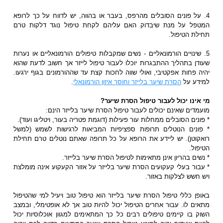
4. על פונים הסובלים מהרפס, בעבר או בהווה, יש לדווח על כך לרופא
המטפל על מנת שיבדוק האם עליהם לקחת טיפול נוגד דלקות טרם
תחילת הטיפול.
5. שינויים הורמונאליים - נשים שמקבלות טיפולים הורמונאליים או נערות
שעודן בתהליך ההתבגרות יוכלו לעבור טיפול לייזר אך חשוב לדעת שהוא
יהיה פחות אפקטיבי, ואולי שווה לחכות קצת עד שההורמונים בגוף ירגעו.
למידע על
הסרת שיער בלייזר וחוסר איזון הורמונאלי
.
מי אינו יכול לעבור טיפול הסרת שיער?
מועמדים שאינם יכולים לעבור טיפול הסרת שיער בלייזר הינם:
* פונים הסובלים ממחלות עור פעילות (דוגמת פטריה בעור, ויטליגו ועוד).
* פונים הנוטלים תרופות ספציפיות המביאות לרגישות לשמש (למשל
רואקוטן). יש ליידע את הרופא על כל תרופה שאתם נוטלים טרם תחילת
הטיפול.
* נשים בהריון אינן מתאימות לטיפול הסרת שיער בלייזר.
* עבור בעלי קעקועים הסרת שיער בלייזר על אזור הקעקוע אינה מומלצת
ויש חשש לצלקות באזור.
באופן כללי טיפול הסרת שיער בלייזר הוא טיפול טוב ויעיל למי שהטיפול
מתאים לו. עבור אחרים הטיפול יכול להיות טוב אך לא אופטימלי, ובמצב
השוק בו קיימים טיפולים רבים כל כך המתאימים למגוון אוכלוסיות יכול