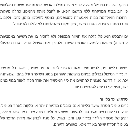
בבוקרו של יום הטיפול וכשעה לפני מועד תחילתו אפשר למרוח את משחת האלחוש
 פי רוב בבית המרקחת ללא מרשם רופא, או לקבל אותה מהמכון, כחלק מעלות
 ההכנה המוקדמת בבית מאפשרת למטופלים, בנוסף לחיסכון בזמן, להכין ולקבוע
ר בו מתבצע טיפול הסרת שיער, שכן מקום שהחלטתם לא לגלח לא יטופל.
ים יתבקש המטופל לגלח את האזור המטופל ולא להסיר בו את השיער באמצעות
ו מכונה) שיכולות לפגוע בשורש השיערה ולהפוך את הטיפול הבא בסדרת טיפולי
ער בלייזר ניתן להשתמש במגוון מכשירי לייזר מסוגים שונים, כאשר כל מכשיר
. אזורי הטיפול נבדלים בניהם ברגישות העור וכן בסוג השיער הגדל בהם, שמשתנה
פיכך, אין זו דרישה מוגזמת להתאים את סוג המכשיר ואת אורך הקרן לאזור בגוף ממנו
ר, והיא אף דרישה לגיטימית ביותר.
רת שיער בלייזר
ים טיפול הסרת שיער בלייזר אינם סובלים מרגישות יתר או צלקות לאחר הטיפול.
ודעים כי עורם אינו מגיב טוב לפגיעה, משמע מחלים בצורה איטית או נשאר מצולק,
ה) של מכשיר הלייזר באזור קטן וחבוי בגוף, על מנת לבחון את מידת הריפוי של
טיפול הסרת שיער באורך מלא ובאזורים רגישים.