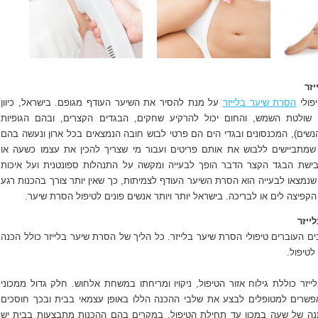
זר
פולי
הסרת שיער בלייזר
על מנת להסיר את השיער העודף מגופם. בישראל, כיוון
שולטת השמש, והחום יכול להרקיע שחקים, הבגדים הקצרים, ובהם הגופיות
נשים), המכנסונים ובגדי הים הם פרטי לבוש חובה הנמצאים בכל ארון ונעשה בהם
 שמתביישים ללבוש את אותם פריטים ועבור מי שצריך להכין את עצמו כשעה או
ישת הבגד הקצר הדבר הופך לבעייה ומקשה על התנהלות ספונטנית ועל איכות
שנמצאו לבעייה הוא הסרת השיער העודף לצמיתות, כך שאין יותר צורך בהכנות רגע
 הקפיצה לים או לבריכה. בישראל יותר ויותר אנשים פונים לטיפול הסרת שיער.
ייזר
ם העוברים טיפולי הסרת שיער בלייזר. כל הליך של הסרת שיער בלייזר כולל הכנה
לטיפול.
יזר כוללת גילוח אזור הטיפול, ניקויו ומריחתו במשחת אלחוש. חלק גדול ממכוני
פשרים למטופלים לבצע את שלבי ההכנה הללו באופן עצמאי בבית ובכך חוסכים
ה של שעה במכון עד תחילת הטיפול. במקרים בהם ההכנות מתבצעות בבית יש