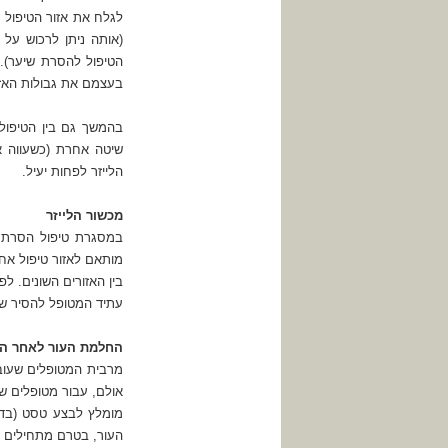
לגלח את אזור הטיפול 
(אותה ניתן לרכוש על
הטיפול להסרת שיער).
בעצמם את גבולות האזו
בהמשך גם בין הטיפול
שיטה אחרת (כשעווה א
הלייזר לפחות יעיל.
מכשור הלייזר
במסגרת טיפול הסרת שי
מותאם לאזור טיפול אחר
בין האזורים השונים. ל
עתיד המטופל להסיר שיע
החלמת העור לאחר הס
מרבית המטופלים שעובר
אולם, עבור מטופלים שי
מומלץ לבצע טסט (בדיק
העור, בטרם מתחילים ב