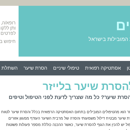
ים
רופא/ה,
ותן ללקו
לפרטים 
 המובילות בישראל
חיפוש ב
ן
אסתטיקה רפואית
טיפולי שיניים
הסרת שיער
השתלת ש
הסרת שיער בלייזר
הסרת שיער? כל מה שצריך לדעת לפני הטיפול וטיפים
זר הוא מהטיפולים המובילים בתחום האסתטיקה הרפואית בכלל והסרת שיער לטווח
ת שיער מבטיח דילול משמעותי והסרה של מרבית השיער העודף ממגוון אזורים
פול יש להכין את הגוף להסרת שיער, כאשר ההכנה כוללת מספר פעולות פשוטות