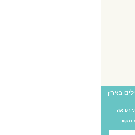
לים בארץ
י רפואה
 תקווה