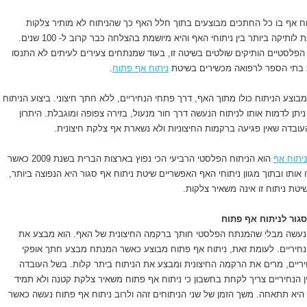
תוח אף בו כל החתכים מבוצעים בתוך חלל האף כך שהניתוח לא מותיר צלקות
חיצוניות. שיטה זו נחשבת לותיקה ביותר בין ניתוחי האף והיא מיושמת בהצלחה כבר קרוב ל- 100 שנים.
הפלסטיים הותיקים שולטים בשיטה זו, בעוד שמנתחים צעירים לעיתים לא התנסו
 בתי הספר לרפואה מכשירים בשיטת
ניתוח אף פתוח
.
בוצע הניתוח כולו מתוך האף, דרך פתחי הנחיריים, ללא חתך חיצוני. ביצוע הניתוח
ניתן לדמות אותו לניתוח הנעשה דרך חור מנעול, בזירה צפופה ומוגבלת. היתרון
עובדה שאין פגיעה ברקמות החיצוניות ולא נשארת אף צלקת חיצונית.
ניתוח אף
הוא הניתוח הפלסטי הרביעי הכי נפוץ בארצות הברית בשנת 2009 כאשר
 עברו אותו ובתוך מגוון ניתוחי האף האפשריים שיטת ניתוח אף סגור היא הנפוצה ביותר,
טת ניתוח זו אינה משאיר צלקות.
סגור לניתוח אף פתוח
ר נעשה מבלי שהמנתח הפלסטי חותך ברקמה החיצונית של האף. הוא מבצע את
 הנחיריים. לעומת זאת, ניתוח אף פתוח מבוצע כאשר המנתח מבצע חתך אופקי
ים, מרים את הרקמה החיצונית ומבצע את הניתוח ביתר קלות. בשל העובדה
 הנחיריים צריך לקחת בחשבון כי ניתוח אף פתוח משאיר צלקת קטנה ולא תמיד
 היא תתאחה. משך הזמן של שני הניתוחים זהה ולרוב ניתוח אף פתוח נעשה כאשר