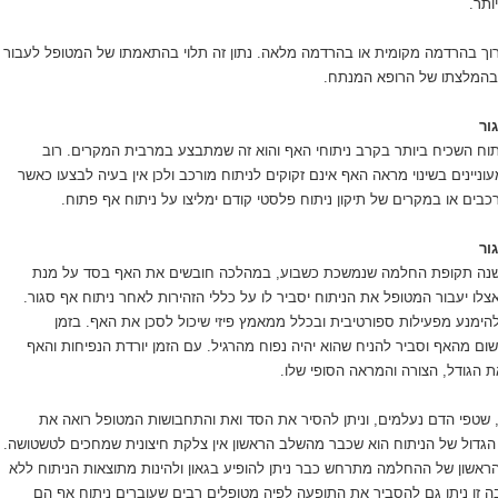
ותר.
ערוך בהרדמה מקומית או בהרדמה מלאה. נתון זה תלוי בהתאמתו של המטופל לעבור
בהמלצתו של הרופא המנתח.
ור
יתוח השכיח ביותר בקרב ניתוחי האף והוא זה שמתבצע במרבית המקרים. רוב
ניינים בשינוי מראה האף אינם זקוקים לניתוח מורכב ולכן אין בעיה לבצעו כאשר
בים או במקרים של תיקון ניתוח פלסטי קודם ימליצו על ניתוח אף פתוח.
ור
ישנה תקופת החלמה שנמשכת כשבוע, במהלכה חובשים את האף בסד על מנת
לו יעבור המטופל את הניתוח יסביר לו על כללי הזהירות לאחר ניתוח אף סגור.
הימנע מפעילות ספורטיבית ובכלל ממאמץ פיזי שיכול לסכן את האף. בזמן
ום מהאף וסביר להניח שהוא יהיה נפוח מהרגיל. עם הזמן יורדת הנפיחות והאף
 הגודל, הצורה והמראה הסופי שלו.
 שטפי הדם נעלמים, וניתן להסיר את הסד ואת והתחבושות המטופל רואה את
ן הגדול של הניתוח הוא שכבר מהשלב הראשון אין צלקת חיצונית שמחכים לטשטושה.
אשון של ההחלמה מתרחש כבר ניתן להופיע בגאון ולהינות מתוצאות הניתוח ללא
זו ניתן גם להסביר את התופעה לפיה מטופלים רבים שעוברים ניתוח אף הם