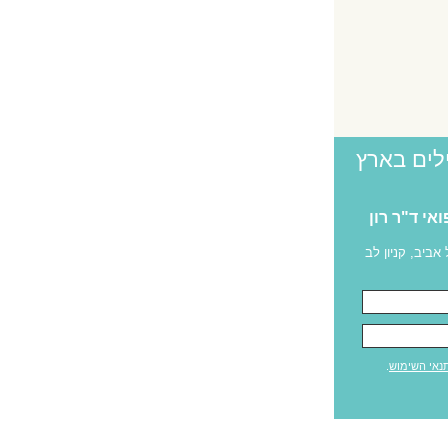
לים בארץ
פואי ד"ר רון
אביב, קניון לב
נאי השימוש
.