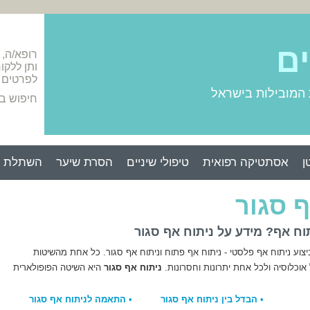
ים
רופא/ה,
ותן ללקו
לפרטים 
 המובילות בישראל
חיפוש ב
ן
אסתטיקה רפואית
טיפולי שיניים
הסרת שיער
השתלת ש
ף סגור
וח אף? מידע על ניתוח אף סגור
ביצוע ניתוח אף פלסטי - ניתוח אף פתוח וניתוח אף סגור. כל אחת מהשיטות
וכלוסיה ולכל אחת יתרונות וחסרונות.
ניתוח אף סגור
היא השיטה הפופולארית
•
הבדל בין ניתוח אף סגור
•
התאמה לניתוח אף סגור