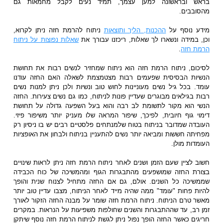
בראש ובראשונה למען עצמך, תמיד נעים לקבל מחמאות גם
מהסובבים.
מידע נוסף על
ההכנות, הליך ותוצאות
ניתוח להרמת חזה ניתן לקרוא,
וכן, במידה ונשארו לך שאלות, ריכזנו עבורך את
שאלות נפוצות על ניתוח
הרמת חזה
.
לסיכום, ניתוח הרמת חזה הוא ניתוח שמחזיר לנשים רבות את תחושת
הנשיות הבסיסית שפעמים רבות מצטמצמת לשאלה האם החזה עודנו
עומד. בכל גיל נשים מעוניינות לחוש טוב ונשיות ולכן ניתן למנות נשים
רבות בגילאים מבוגרים שעדיין פונות לניתוח, כמו גם נשים צעירות. החזה
הנשי הוא מקור לתשומת לב רבה והוא בעל השפעה גדולה על תחושת
דימוי גוף חיובית, לפיכך, שיפור המראה שלו מעניק יותר משיפור פיזי.
העובדה שמדובר בניתוח בטוח שלמנתחים פלסטיים רבים יש בו ניסיון רק
מפחיתה חששות ומביאה יותר נשים להתעניין בניתוח ולבחון את האופציות
העומדות מולן.
חשוב לציין שעם הזמן ושנים לאחר ניתוח הרמת חזה ניתן לראות שינויים
בצורת החזה שמושפעים מהתבגרות הגוף ומהמשיכה של כוח הכבידה
שממשיכה כל השנים. אולם, גם אם החזה מתחיל לצנוח שנית והופך
להיות פחות "עומד" ממה שהיה מייד לאחר הניתוח, מצבו עדיין טוב יותר
מאשר טרם הניתוח. ניתוח הרמת חזה שומר על מבנה החזה הזקור לאורך
זמן רב, עד שההתבגרות והשנים שחולפות משפיעות על הנראות. במקרים
חריגים כאשר החזה הופך נפול ניתן לגשת לניתוח הרמת חזה נוסף שיתקן