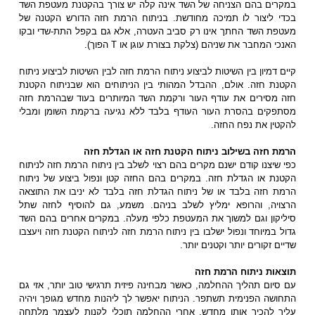
במקרים בהם הצניחה של השד אינה קלה יש צורך בהקטנת מעטפת השד
בכדי ליצור לו תמיכה מחודשת. בניתוח הרמת חזה הדורש הקטנה של
מעטפת השד החתך אינו רק סביב העטרה, אלא גם בקפל התת-שדי ובקו
האנכי המחבר את שניהם (צלקת בצורת עוגן או T הפוך).
קיים דמיון בין השיטות לביצוע ניתוח הרמת חזה לבין השיטות לביצוע ניתוח
הקטנת חזה. אולם, ההבדל המהותי בין הניתוחים הוא שבניתוח הקטנת
חזה מסירים את עודף העור ורקמת השד המיותרים בעוד שבהרמת חזה
מסתפקים בהסרת העור העודף בלבד ללא נגיעה ברקמת השומן ומבלי
להקטין את נפח החזה.
הרמת חזה בשילוב ניתוח הקטנת חזה או הגדלת חזה
כפי שיצנו קודם ישנם מקרים בהם רצוי לשלב בין ניתוח הרמת חזה לניתוח
הקטנת או הגדלת חזה. במקרים בהם החזה קטן ונפול ביצוע של ניתוח
הרמת חזה בלבד או של ניתוח הגדלת חזה בלבד לא יניבו את התוצאה
הרצויה, והרופא ימליץ לשלב בניהם. משמע, גם להוסיף לחזה שתל
סיליקון וגם למשוך את המעטפת כלפי מעלה. במקרים אחרים בהם השד
גדול במיוחד ונפול ישלבו בין ניתוח הרמת חזה לניתוח הקטנת חזה ויעצבו
שדיים זקורים יותר וקטנים יותר.
תוצאות ניתוח הרמת חזה
עם סיום תהליך ההחלמה, כאשר מבחינה פיזית תרגישי טוב יותר, אזי גם
התחושה הפנימית תשתפר. הניתוח יאפשר לך ליהנות מחדש מגופך ויהיה
עליך להכיר אותו מחדש. אחרי ההחלמה תוכלי לקנות לעצמך מלתחה