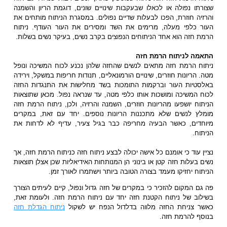
שצורתו נפולה או לכאלו שבעקבות שינויים שונים, דוגמת הריון והשמנה
והרזיה חוזרת, הפכו לבעלות שדיים נפולים. במסגרת הניתוח מותחים את
העור כלפי מעלה, מרימים את השד ומסירים את העור העודף. ניתוח
הרמת חזה הוא אחד הניתוחים הנפוצים בקרב נשים, בעיקר נשים בשלות.
התאמה לניתוח הרמת חזה
ניתוח הרמת חזה מתאים לנשים שהחזה שלהן נכנע לכוח המשיכה ונופל
מטה. הריונות חוזרים, שינויים הורמונאליים, תנודות חריפות במשקל, וירידה
באלסטיות העור וברקמות התומכות בשד מחלישות את התנגדות החזה
לכוח המשיכה ומושכות אותו כלפי מטה, עד שנראה נפול. מכאן שתוצאות
הניתוח יושפעו מהריונות חוזרים, השמנה והרזיה, ולכן, ניתוח הרמת חזה
מומלץ לנשים שלא מתכננות הריונות נוספים. יחד עם זאת, במקרים
מיוחדים, כאשר הבעיה מחריפה כבר בגיל צעיר, עדיף לא לדחות את
הניתוח.
נציין עוד כי אומנם כל אישה יכולה לבצע ניתוח חזה כניתוח הרמת חזה, אך
נשים בעלות חזה קטן או בינוני הן המנותחות האידיאליות שכן אצלן תוצאות
הניתוח יחזיקו מעמד בצורה הטובה ביותר וישתמרו לאורך זמן.
פה גם המקום להזכיר כי במקרים של חזה גדול ונפול, קיים לעיתים הצורך
בשילוב של ניתוח הקטנת חזה יחד עם ניתוח הרמת חזה. ולעומת זאת,
כאשר צניחת החזה מלווה בדלדול הנפח יש לשקול
ניתוח הגדלת חזה
בנוסף להרמת חזה.