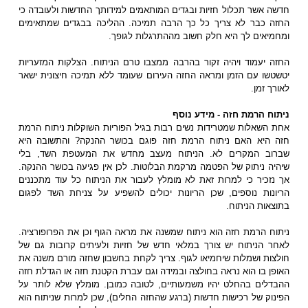
חדשה אשר תכלול חזיות ובגדים המותאמים למידותך החדשות ולעובדה כי
החזה כבר לא צריך כל כך הרבה תמיכה. ההליכה בבגדים שמתאימים
ומחמיאים לך היא חלק חשוב מההתרגלות לגופך.
החזה יעמוד ויהיה זקור בהרבה ממצבו טרם הניתוח. הצלקות המזעריות
יטשטשו עם הזמן ומראה החזה העירום שעומד ללא תמיכה חיצונית ישאר
לאורך זמן.
ניתוח הרמת חזה -
מידע נוסף
אחת השאלות שמטרידות נשים רבות בגיל הפוריות השוקלות ניתוח הרמת
חזה היא האם ניתוח הרמת חזה פוגם בכושר ההנקה? והתשובה היא
שברוב המקרים לא. הניתוח מעצב מחדש את המעטפת השד, בלי
שיהיה ניתוק של הפטמה מרקמת הבלוטות. לכן אין פגיעה בכושר ההנקה.
אך נזכיר כי למרות זאת לא מומלץ לעבור את הניתוח כל עוד מתכננים
הריונות נוספים, שכן הריונות יכולים להשפיע על צניחת השד לפגום
בתוצאות הניתוח.
ניתוח הרמת חזה הוא ניתוח שמשנה את מראה הגוף וכן את הפרופורציה.
לאחר הניתוח יש צורך במלאי חדש של חזיות ולעיתים קרובות גם של
חולצות ושמלות שיחמיאו לגוף. צריך לקחת בחשבון שחזה מורם משנה את
האופן בו הוא נראה בחולצה ובמידה וגם עברת הקטנת חזה או הגדלת חזה
ההבדלים בהחלט יהיו משמעותיים, לטובה כמובן. מומלץ שלא לותר על
הפינוק של רכישות חדשות (ברגע שהחזה החלים), שכן למרות שניתוח הוא