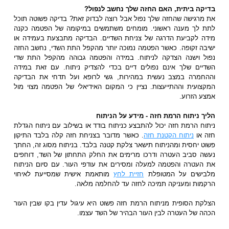
בדיקה ביתית, האם החזה שלך נחשב לנפול?
את מרגישה שהחזה שלך נפול אבל רוצה לבדוק זאת? בדיקה פשוטה תוכל
לתת לך מענה ראשוני. מומחים משתמשים במיקומה של הפטמה כקנה
מידה לקביעת הדרגה של צניחת השדיים. הבדיקה מתבצעת בעמידה או
ישיבה זקופה. כאשר הפטמה נמוכה יותר מהקפל התת השדי, נחשב החזה
נפול וישנה הצדקה לניתוח. במידה והפטמה גבוהה מהקפל התת שדי
השדיים שלך אינם נפולים דיים בכדי להצדיק ניתוח. עם זאת במידה
וההחמרה במצב נעשית במהירות, גשי לרופא ועל תדחי את הבדיקה
המקצועית וההתייעצות. נציין כי המקום האידיאלי של הפטמה מצוי מול
אמצע הזרוע.
הליך ניתוח הרמת חזה - מידע על הניתוח
ניתוח הרמת חזה יכול להתבצע כניתוח בודד או בשילוב עם ניתוח הגדלת
חזה או
ניתוח הקטנת חזה
. כאשר מדובר בצניחת חזה קלה בלבד התיקון
פשוט יחסית ומהניתוח תישאר צלקת קטנה בלבד. בניתוח מסוג זה, החתך
נעשה סביב העטרה ודרכו מרימים את החלק התחתון של השד, דוחפים
את העטרה והפטמה למעלה ומסירים את עודפי העור. עם סיום הניתוח
מלבישים על המטופלת
חזיית לחץ
מותאמת אישית שמסייעת לאיחוי
הרקמות ומעניקה תמיכה לחזה עד להחלמה מלאה.
הצלקת הסופית מניתוח הרמת חזה פשוט היא עיגול עדין בקו שבין העור
הכהה של העטרה לבין העור הבהיר של השד עצמו.