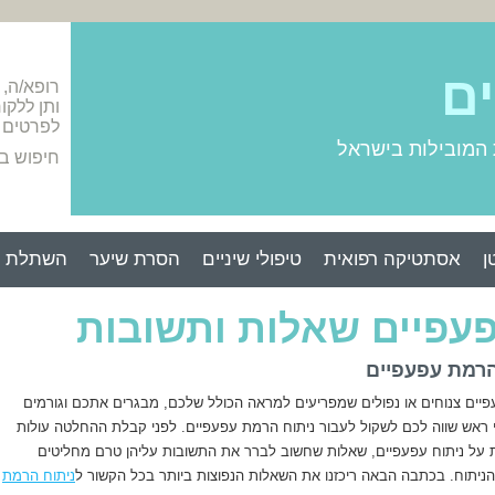
ים
רופא/ה,
ותן ללקו
לפרטים 
 המובילות בישראל
חיפוש ב
ן
אסתטיקה רפואית
טיפולי שיניים
הסרת שיער
השתלת ש
פעפיים שאלות ותשובות
הרמת עפעפיים
ים צנוחים או נפולים שמפריעים למראה הכולל שלכם, מבגרים אתכם וגורמים
בי ראש שווה לכם לשקול לעבור ניתוח הרמת עפעפיים. לפני קבלת ההחלטה עולות
על ניתוח עפעפיים, שאלות שחשוב לברר את התשובות עליהן טרם מחליטים
ניתוח. בכתבה הבאה ריכזנו את השאלות הנפוצות ביותר בכל הקשור ל
ניתוח הרמת