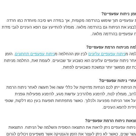
זמן ניתוח עפעפיים?
ת עפעפיים תוך שימוש בהרדמה מקומית, אך במידה ויש סיבה מיוחדת כמו חרדה
בצע את הניתוח גם בהרדמה מלאה. מומלץ להתייעץ עם רופא העיניים לגבי מידת
 עפעפיים בהרדמה מלאה.
מה מניתוח הרמת עפעפיים?
למה מ
ניתוח עפעפיים עליונים
לבין זמן ההחלמה מ
ניתוח עפעפיים תחתונים
. הזמן
 ניתוח עפעפיים עליונים הוא כשבוע עד שבועיים. לעומת זאת, החלמה מניתוח
ת זמן ממושך יותר ונמשכת כשבועיים לפחות.
חרי ניתוח עפעפיים?
 הניתוח ייתן לכם הנחיות מדויקות על כללי עשה ואל תעשה לאחר ניתוח הרמת
רוב, מומלץ לנוח, להימנע מלהרכיב עדשות מגע, להימנע מפעילות גופנית
ל אזור הניתוח מפגיעה ולכלוך. כאשר מתפתחות תופעות בעין כמו דלקות, שטפי
דית לרופא העיניים.
צאות ניתוח הרמת עפעפיים?
יתוח עפעפיים ניתן לראות את התוצאה הסופית והשלמה של הניתוח. התוצאות
ר שנים, כאשר לא ניתן לעצור את הזמן והגנטיקה אשר משפיעים ויכולים לגרום