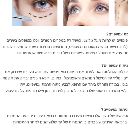
מת עפעפיים?
על מנת לעבור ניתוח עפעפיים יש להיות מעל גיל 32, כאשר רק במקרים חמורים יוכלו מטופלים צעירים
 (לרוב כאשר הבעיה מאובחנת כפטוזיס, התרופפות החיבור בשריר שתפקידו להרים
ת עפעפיים מטפל בצניחת עפעפיים בשל סיבות בריאותיות או אסתטיות.
ניתוח עפעפיים?
בלת ההחלטה האם לעבור את הניתוח הוא פגישה עם רופא העיניים שיבדוק את
 וימליץ על הטיפול המתאים והאופטימלי. כמו כן, רופא העיניים יבדוק את תקינות
בעין. במידה והוחלט ביחד עם הרופא לבצע ניתוח הרמת עפעפיים, ייתן
 לפי המצב הבריאותי שלכם כיצד להתכונן לניתוח, כגון אילו תרופות עליכם ליטול
ניתוח עפעפיים?
טיקאים של העין, אלו רופאים שעברו התמחות ברפואת עיניים יחד עם התמחות
ם ברפואת העיניים שעוברים בו התמחות של עד שלוש שנים לאחר ההתמחות