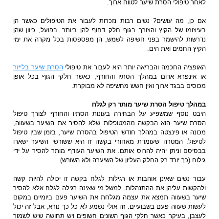
לאחר טיפולי הסרת שיער לטווח ארוך.
אם כן, מה עושים? נשים רבות נזכרות לעבור את הטיפולים כאשר הן
בעיצומו של הקיץ והצורך בגוף חלק דחוף להן ביותר. בפועל, כיוון שהן
נדרשות להישמר בפני חשיפה לשמש, הן מפספסות בכל מקרה את ימי
הקיץ החמים ואת הים.
האופציה החכמה והבריאה יותר היא לעבור את טיפולי
הסרת שיער בלייזר
או אינפרא אדום במהלך הסתיו והחורף, כאשר חלקי הגוף בכל אופן
מכוסים בבגד ארוך ואין חשש מחשיפה לא מבוקרת.
במהלך טיפול הסרת שיער מותר רק לגלח
היבט נוסף שמשפיע על הבחירה בעונות הסתיו והחורף לצורך טיפול
הסרת שיער הוא הבקשה מהמטופלות שלא להסיר את השיער בשעווה,
מכונה או פינצטה במהלך חודשי הטיפול בהסרת שיער, בזמן שבין טיפול
לטיפול. המטרה שעומדת מאחורי בקשה זו היא ששורשי השיער ישארו
בבסיסם וניתן יהיה להרוס אותם. את השיער העודף מותר להסיר על ידי
גילוח (כך יורד רק החלק העליון של השיערה ולא השורש).
עבור נשים שאינן אוהבות או רגילות לגלח בקשה זו יכולה להיות קשה
ולהקשות עליהן את ההתנהלות. למשל מי שאינה רגילה לגלח אלא להסיר
שיער בשעווה תמצא את עצמה מגלחת את השיער פעם ביומיים במקום
לעשות שעווה פעם בשבועיים. זה אולי נשמע לא כל כך נורא, אבל זה יכול
לעצבן, בעיקר כאשר חלקי הגוף השונים חשופים ויש תחושה שיש לשמור