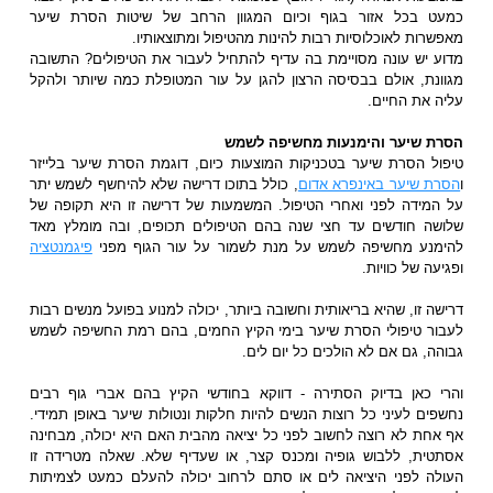
כמעט בכל אזור בגוף וכיום המגוון הרחב של שיטות הסרת שיער
מאפשרות לאוכלוסיות רבות להינות מהטיפול ומתוצאותיו.
מדוע יש עונה מסויימת בה עדיף להתחיל לעבור את הטיפולים? התשובה
מגוונת, אולם בבסיסה הרצון להגן על עור המטופלת כמה שיותר ולהקל
עליה את החיים.
הסרת שיער והימנעות מחשיפה לשמש
טיפול הסרת שיער בטכניקות המוצעות כיום, דוגמת הסרת שיער בלייזר
ו
הסרת שיער באינפרא אדום
, כולל בתוכו דרישה שלא להיחשף לשמש יתר
על המידה לפני ואחרי הטיפול. המשמעות של דרישה זו היא תקופה של
שלושה חודשים עד חצי שנה בהם הטיפולים תכופים, ובה מומלץ מאד
להימנע מחשיפה לשמש על מנת לשמור על עור הגוף מפני
פיגמנטציה
ופגיעה של כוויות.
דרישה זו, שהיא בריאותית וחשובה ביותר, יכולה למנוע בפועל מנשים רבות
לעבור טיפולי הסרת שיער בימי הקיץ החמים, בהם רמת החשיפה לשמש
גבוהה, גם אם לא הולכים כל יום לים.
והרי כאן בדיוק הסתירה - דווקא בחודשי הקיץ בהם אברי גוף רבים
נחשפים לעיני כל רוצות הנשים להיות חלקות ונטולות שיער באופן תמידי.
אף אחת לא רוצה לחשוב לפני כל יציאה מהבית האם היא יכולה, מבחינה
אסתטית, ללבוש גופיה ומכנס קצר, או שעדיף שלא. שאלה מטרידה זו
העולה לפני היציאה לים או סתם לרחוב יכולה להעלם כמעט לצמיתות