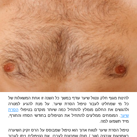
להינות מגוף חלק ונטול שיער עודף במשך כל השנה זו אחת המשאלות של
כל מי שמחליט לעבור טיפול הסרת שיער. על מנת להגיע למטרה
ולהגשים את החלום מומלץ להתחיל כמה שיותר מוקדם בטיפולי
הסרת
שיער
. המומחים ממליצים להתחיל את הטיפולים בחודשי הסתיו והחורף,
מייד תשמעו למה.
טיפול הסרת שיער לטווח ארוך הוא טיפול שמבוסס על הרס זקיק השיערה
באמצעות אנרגיה (אור / חום) שמכוונת לעברו. את הטיפולים ניתן לעבור