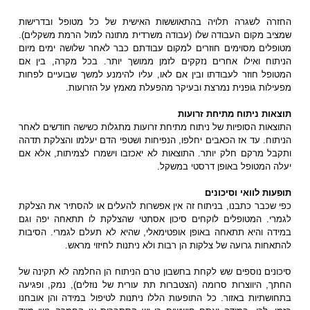
החזרה לשגרה תלויה בהתאוששות האישית של כל מטופל ובדרישות
שמציב מקום העבודה שלו (עבודה משרדית מתונה למול הרמת משקלים).
מטופלים מסוימים חוזרים למקום עבודתם כבר לאחר שלושה ימים מיום
הניתוח ואילו אחרים נזקקים לזמן ממושך יותר. בכל מקרה, בין אם
המטופל חוזר לעבודתו ובין אם לאו, עליו להימנע למשך שבועיים לפחות
מפעילות גופנית נמרצת ובעיקר מהפעלת מאמץ על הזרועות.
תוצאות ניתוח מתיחת זרועות
התוצאות הסופיות של ניתוח מתיחת זרועות מתגלות כשישה חודשים לאחר
הניתוח. עד אז הכאבים יחלפו, הנפיחות ושטפי הדם יעלמו והצלקת תדהה
ותקבל מרקם חלק יותר. התוצאות לא יאכזבו וישמרו לצמיתות, אלא אם
יעלה המטופל באופן דרסטי במשקל.
תופעות לוואי וסיכונים
כפי שכבר כתבנו, בניתוח זה אין אפשרות להעלים או להסתיר את הצלקת
לגמרי. המטופלים לוקחים סיכון אסתטי שהצלקת לו תתאחה יפה וגם
במידה והיא תתאחה באופן אופטימאלי, שהיא לא תעלם לגמרי. הסיבות
להתאחות גרועה של צלקות הן רבות ולא ניתנות לחיזוי מראש.
סיכונים נוספים שש לקחת בחשבון טרם הניתוח הן החלמה לא תקינה של
החתך, היווצרות סרומה (הצטברות תת עורית של נוזלים), נמק, ופגיעה
בתחושתיות באזור. כל התופעות הללו ניתנות לטיפול במידה והן אובחנו