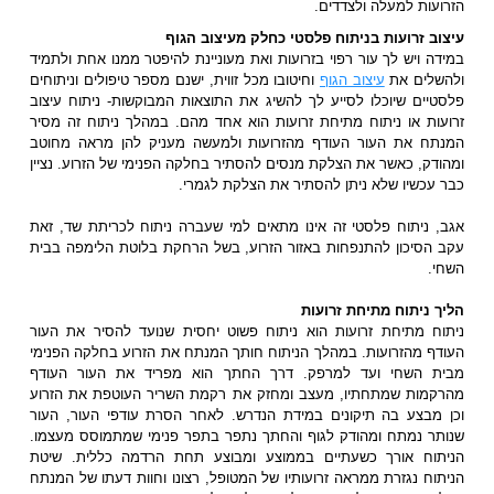
הזרועות למעלה ולצדדים.
עיצוב זרועות בניתוח פלסטי כחלק מעיצוב הגוף
במידה ויש לך עור רפוי בזרועות ואת מעוניינת להיפטר ממנו אחת ולתמיד
ולהשלים את
עיצוב הגוף
וחיטובו מכל זווית, ישנם מספר טיפולים וניתוחים
פלסטיים שיוכלו לסייע לך להשיג את התוצאות המבוקשות- ניתוח עיצוב
זרועות או ניתוח מתיחת זרועות הוא אחד מהם. במהלך ניתוח זה מסיר
המנתח את העור העודף מהזרועות ולמעשה מעניק להן מראה מחוטב
ומהודק, כאשר את הצלקת מנסים להסתיר בחלקה הפנימי של הזרוע. נציין
כבר עכשיו שלא ניתן להסתיר את הצלקת לגמרי.
אגב, ניתוח פלסטי זה אינו מתאים למי שעברה ניתוח לכריתת שד, זאת
עקב הסיכון להתנפחות באזור הזרוע, בשל הרחקת בלוטת הלימפה בבית
השחי.
הליך ניתוח מתיחת זרועות
ניתוח מתיחת זרועות הוא ניתוח פשוט יחסית שנועד להסיר את העור
העודף מהזרועות. במהלך הניתוח חותך המנתח את הזרוע בחלקה הפנימי
מבית השחי ועד למרפק. דרך החתך הוא מפריד את העור העודף
מהרקמות שמתחתיו, מעצב ומחזק את רקמת השריר העוטפת את הזרוע
וכן מבצע בה תיקונים במידת הנדרש. לאחר הסרת עודפי העור, העור
שנותר נמתח ומהודק לגוף והחתך נתפר בתפר פנימי שמתמוסס מעצמו.
הניתוח אורך כשעתיים בממוצע ומבוצע תחת הרדמה כללית. שיטת
הניתוח נגזרת ממראה זרועותיו של המטופל, רצונו וחוות דעתו של המנתח