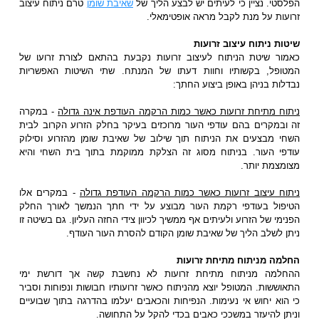
הפלסטי. נציין כי לעיתים יש לבצע הליך של
שאיבת שומן
טרם ניתוח עיצוב
זרועות על מנת לקבל מראה אופטימאלי.
שיטות ניתוח עיצוב זרועות
כאמור שיטת הניתוח לעיצוב זרועות נקבעת בהתאם לצורת זרועו של
המטופל, בקשותיו וחוות דעתו של המנתח. שתי השיטות האפשריות
נבדלות בניהן באופן ביצוע החתך:
ניתוח מתיחת זרועות כאשר כמות הרקמה העודפת אינה גדולה
- במקרה
זה ובמקרים בהם עודפי העור מרוכזים בעיקר בחלק הזרוע הקרוב לבית
השחי מבצעים את הניתוח תוך שילוב של שאיבת שומן מהזרוע וסילוק
עודפי העור. בניתוח מסוג זה הצלקת ממוקמת בתוך בית השחי והיא
מצומצמת יותר.
ניתוח עיצוב זרועות כאשר כמות הרקמה העודפת גדולה
- במקרים אלו
הטיפול בעודפי רקמת העור מבוצע על ידי חתך הנמשך לאורך החלק
הפנימי של הזרוע ולעיתים אף ממשיך לכיוון צידי החזה העליון. גם בשיטה זו
ניתן לשלב הליך של שאיבת שומן הקודם להסרת העור העודף.
החלמה מניתוח מתיחת זרועות
ההחלמה מניתוח מתיחת זרועות לא נחשבת קשה אך דורשת ימי
התאוששות. המטופל יוצא מהניתוח כאשר זרועותיו חבושות ונפוחות וסביר
כי הוא יחוש אי נעימות. הנפיחות והכאבים יעלמו בהדרגה בתוך שבועיים
וניתן להיעזר במשככי כאבים בכדי להקל על התחושה.