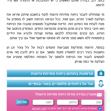
בזמן. לכן, במידה ואתם חוששים כי יש הסתבכות או החמרה גשו מייד
לרופא.
מי שמחליט לעבור ניתוח מתיחת זרועות לוקח בחשבון שיתכן שיראו את
הצלקת לאורך הזרוע, ועם זאת, ככל הנראה הניתוח חשוב לו מספיק על
מנת לקחת את הסיכון הזה. הדיווח שמתקבל מאנשים שעברו את הניתוח
הוא חיובי ביותר ורבים מהם מרוצים מהמראה החדש, המהודק והחטוב של
הזרוע. הם נהנים מהיכולת ללבוש גופיות קצרות ולהניע את הידיים
בחופשיות ללא חשש מפני מראה לא אסתטי שיחשף ואולי גם יביך אותם.
בנוסף, זרועות מהודקות מצביעות פעמים רבות על גיל צעיר וכן הן
נחשבות בעיני רבים למאפיין סקסי ומושך. אם כן ניתן להבין מה גורם
לאנשים לעבור את הניתוח ולסמוך על המנתח הפלסטי שיצניע את
הצלקת עד כמה שניתן.
מרפאות בתחום ניתוח מתיחת זרועות
עוד על ניתוחים פלסטיים בעור ובגפיים
מעוניין במידע אודות ניתוח מתיחת זרועות?
מאשר/ת שיועץ ניתוחים יצור עימי קשר ומסכים ל
תנאי השימוש
.