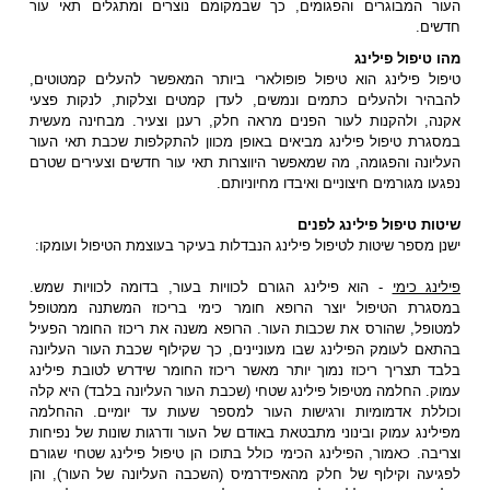
העור המבוגרים והפגומים, כך שבמקומם נוצרים ומתגלים תאי עור
חדשים.
מהו טיפול פילינג
טיפול פילינג הוא טיפול פופולארי ביותר המאפשר להעלים קמטוטים,
להבהיר ולהעלים כתמים ונמשים, לעדן קמטים וצלקות, לנקות פצעי
אקנה, ולהקנות לעור הפנים מראה חלק, רענן וצעיר. מבחינה מעשית
במסגרת טיפול פילינג מביאים באופן מכוון להתקלפות שכבת תאי העור
העליונה והפגומה, מה שמאפשר היווצרות תאי עור חדשים וצעירים שטרם
נפגעו מגורמים חיצוניים ואיבדו מחיוניותם.
שיטות טיפול פילינג לפנים
ישנן מספר שיטות לטיפול פילינג הנבדלות בעיקר בעוצמת הטיפול ועומקו:
פילינג כימי
- הוא פילינג הגורם לכוויות בעור, בדומה לכוויות שמש.
במסגרת הטיפול יוצר הרופא חומר כימי בריכוז המשתנה ממטופל
למטופל, שהורס את שכבות העור. הרופא משנה את ריכוז החומר הפעיל
בהתאם לעומק הפילינג שבו מעוניינים, כך שקילוף שכבת העור העליונה
בלבד תצריך ריכוז נמוך יותר מאשר ריכוז החומר שידרש לטובת פילינג
עמוק. החלמה מטיפול פילינג שטחי (שכבת העור העליונה בלבד) היא קלה
וכוללת אדמומיות ורגישות העור למספר שעות עד יומיים. ההחלמה
מפילינג עמוק ובינוני מתבטאת באודם של העור ודרגות שונות של נפיחות
וצריבה. כאמור, הפילינג הכימי כולל בתוכו הן טיפול פילינג שטחי שגורם
לפגיעה וקילוף של חלק מהאפידרמיס (השכבה העליונה של העור), והן