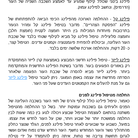
פילינג בינוני שכולל קילוף שמגיע עד לאמצע השכבה השנייה של העור
(הדרמיס), ונחשב לפילינג עמוק.
פילינג קל
- ההחלמה הארוכה מהפילינג הכימי הביאה להתפתחותו של
פילינג "הפסקת הצהריים". מדובר בטיפול פילינג קל ומהיר הנעזר
בתרכובות מיוחדות המכילות בין היתר חומצה לקטית (חומצת חלב)
וחומצה סליצילית. טיפול פילינג קל מביא לקילוף שטחי בלבד של שכבת
העור העליונה, וביכולתו להפחית פיגמנטציה וקמטים עדינים. הטיפול קצר,
כ- 20 דקות, וההחלמה אורכת שלושה ימים בלבד.
פילינג לייזר
- טיפול פילינג חדשני המבוצע באמצעות קרן לייזר המתמקדת
רק באזורים הפגועים בעור. מדובר בשיטת הפילינג החדשנית והמתקדמת
ביותר. פילינג לייזר מביא להסרה של שכבת העור הפגומה שלאחר
הסרתה מחדשת את עצמה באופן הומוגני. ניתן לעבור טיפול
פילינג לייזר
גם על מנת להעלים את הקמטוטים העדינים שעל פני העור.
החלמה מטיפול פילינג לפנים
כאמור, טיפול פילינג כולל קילוף והרס של תאי העור בשכבה העליונה של
הפנים ולעיתים גם בשכבות עמוקות יותר. בשל כך ההחלמה מהטיפול
משתנה בהתאם לעוצמת הטיפול שבוצע ויכולה לנוע בין כמה שעות לבין
החלמה ממושכת יותר של שבוע ויותר, שכן על העור לחדש את עצמו.
בפועל, כשבוע עד שבועיים לאחר טיפול פילינג לפנים, הגלד שנוצר כחלק
מהתהליך נושר והעור המחודש נחשף. העור החדש עודנו נפוח ואדום ועשוי
לגרום תחושת צריבה ואי נוחות, איתה ניתן להתמודד על ידי נטילת