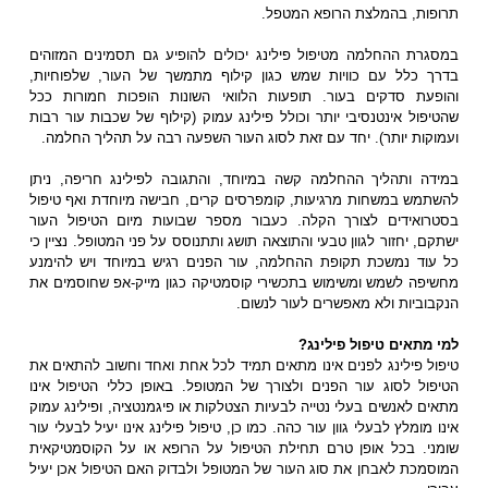
תרופות, בהמלצת הרופא המטפל.
במסגרת ההחלמה מטיפול פילינג יכולים להופיע גם תסמינים המזוהים
בדרך כלל עם כוויות שמש כגון קילוף מתמשך של העור, שלפוחיות,
והופעת סדקים בעור. תופעות הלוואי השונות הופכות חמורות ככל
שהטיפול אינטנסיבי יותר וכולל פילינג עמוק (קילוף של שכבות עור רבות
ועמוקות יותר). יחד עם זאת לסוג העור השפעה רבה על תהליך החלמה.
במידה ותהליך ההחלמה קשה במיוחד, והתגובה לפילינג חריפה, ניתן
להשתמש במשחות מרגיעות, קומפרסים קרים, חבישה מיוחדת ואף טיפול
בסטרואידים לצורך הקלה. כעבור מספר שבועות מיום הטיפול העור
ישתקם, יחזור לגוון טבעי והתוצאה תושג ותתנוסס על פני המטופל. נציין כי
כל עוד נמשכת תקופת ההחלמה, עור הפנים רגיש במיוחד ויש להימנע
מחשיפה לשמש ומשימוש בתכשירי קוסמטיקה כגון מייק-אפ שחוסמים את
הנקבוביות ולא מאפשרים לעור לנשום.
למי מתאים טיפול פילינג?
טיפול פילינג לפנים אינו מתאים תמיד לכל אחת ואחד וחשוב להתאים את
הטיפול לסוג עור הפנים ולצורך של המטופל. באופן כללי הטיפול אינו
מתאים לאנשים בעלי נטייה לבעיות הצטלקות או פיגמנטציה, ופילינג עמוק
אינו מומלץ לבעלי גוון עור כהה. כמו כן, טיפול פילינג אינו יעיל לבעלי עור
שומני. בכל אופן טרם תחילת הטיפול על הרופא או על הקוסמטיקאית
המוסמכת לאבחן את סוג העור של המטופל ולבדוק האם הטיפול אכן יעיל