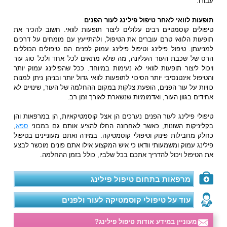
עבורו.
תופעות לוואי לאחר טיפול פילינג לעור הפנים
טיפולים קוסמטיים רבים עלולים ליצור תופעות לוואי. חשוב להכיר את
תופעות הלוואי טרם עוברים את הטיפול, ולהתייעץ עם מומחים על דרכים
למניעתן. טיפול פילינג וטיפול פילינג עמוק לפנים הם טיפולים הכוללים
הרס של שכבת העור העליונה, מה שלא מתאים לכל אחד ולכל סוג עור
ויכול ליצור תופעות לוואי לא נעימות במיוחד. ככל שהפילינג עמוק יותר
והטיפול אינטנסיבי יותר הסיכוי לתופעות לוואי גדול יותר ובניהן ניתן למנות
כוויות על עור הפנים, הופעת צלקות במקום ההחלמה של העור, שינויים לא
אחידים בגוון העור, ואדמומיות שנשארת לאורך זמן רב.
טיפולי פילינג לעור הפנים נערכים הן אצל קוסמטיקאיות, הן במרפאות והן
בקליניקות השונות, כאשר לאחרונה החלו להציע אותם גם במכוני
ספא
,
כחלק מחבילות פינוק וטיפולי קוסמטיקה. במידה ואתם מעוניינים בטיפול
פילינג עמוק ומשמעותי וודאו כי איש המקצוע אילו אתם פונים מוכשר לבצע
את הטיפול ויכול להדריך אתכם בכל שלביו, כולל בזמן ההחלמה.
מרפאות בתחום טיפול פילינג
עוד על טיפולי קוסמטיקה לעור ולפנים
מעוניין במידע אודות טיפול פילינג?