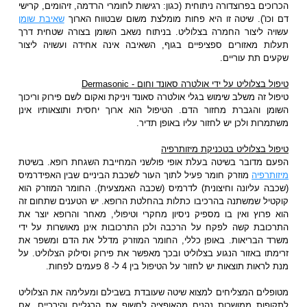
הכרוכים בפרוצדורה ניתוחית (כגון: רגישות לחומרי הרדמה, זיהומים, קרישי
דם וכו'). שיטה זו היא פחות מומלצת משום שבטווח הארוך
שאיבת שומן
עשויה ליצור החמרה בצלוליט. בניתוח נשאב השומן בצורה שטחית דרך
תעלות מאזורים ספציפיים בגוף, השאיבה אינה אחידה ועשויה ליצור
שקעים תת עוריים.
טיפול בצלוליט על ידי אולטרה סאונד וחום - Dermasonic
טיפול זה משלב שימוש בגלי אולטרה סאונד ויניקת ואקום לשם פירוק וריכוך
השומן והגברת מחזור הדם. הטיפול הוא ארוך יחסית ותוצאותיו אינן
משתמרות ולכן יש לחזור עליו באופן תדיר.
טיפול בצלוליט בטכניקת מיזותרפיה
הפעם מדובר בשיטה בעלת אופי פולשני המחייבת השגחת רופא. בשיטת
מיזותרפיה
מוזרק חומר פעיל לתוך העור לשכבת הביניים שבין האפידרמיס
(שכבה עליונה וחיצונית) לדרמיס (שכבה האמצעית). החומר המוזרק הוא
קוקטיל שמשתנה בהרכיבו כתלות בהחלטת הרופא. יש הטענים שתחום זה
הוא פרוץ ואין בו מספיק ניסיון מחקרי וטיפולי, מאחר והרופא יוצר את
התרכובת קשה לפקח על הרכבה ולכן התרכובות אינן מאושרות על ידי
משרד הבריאות. באופן כללי, החומר המוזרק מדלל את הדם ומשפר את
זרימתו באזור הנגוע בצלוליט ובכך מאפשר את פירוק וסילוק הצלוליט. על
מנת לראות תוצאות יש לחזור על הטיפול בין 4 ל- 8 פעמים לפחות.
מטופלים המצליחים למצוא שיטה שעובדת בשבילם ומעלימה את הצלוליט
לתקופות ממושכות נהנים מהאופציה לחשוף את הרגליים והירכיים, אם