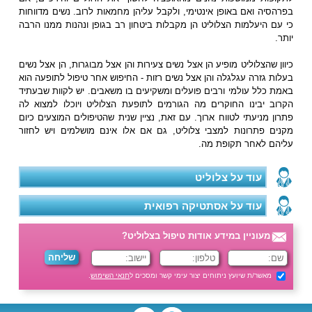
בפרהסיה ואם באופן אינטימי, ולקבל עליהן מחמאות לרוב. נשים מדווחות
כי עם היעלמות הצלוליט הן מקבלות ביטחון רב בגופן ונהנות ממנו הרבה
יותר.
כיוון שהצלוליט מופיע הן אצל נשים צעירות והן אצל מבוגרות, הן אצל נשים
בעלות גזרה עגלגלה והן אצל נשים רזות - החיפוש אחר טיפול לתופעה הוא
באמת כלל עולמי ורבים פועלים ומשקיעים בו משאבים. יש לקוות שבעתיד
הקרוב יבינו החוקרים מה הגורמים לתופעת הצלוליט ויוכלו למצוא לה
פתרון מניעתי לטווח ארוך. עם זאת, נציין שנית שהטיפולים המוצעים כיום
מקנים פתרונות למצבי צלוליט, גם אם אלו אינם מושלמים ויש לחזור
עליהם לאחר תקופת מה.
עוד על צלוליט
עוד על אסתטיקה רפואית
מעוניין במידע אודות טיפול בצלוליט?
מאשר/ת שיועץ ניתוחים יצור עימי קשר ומסכים ל
תנאי השימוש
.