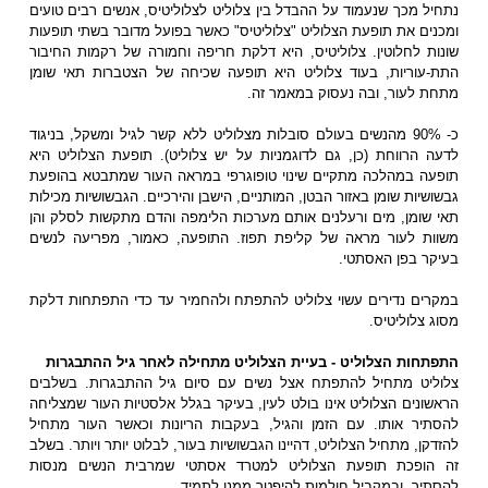
נתחיל מכך שנעמוד על ההבדל בין צלוליט לצלוליטיס, אנשים רבים טועים
ומכנים את תופעת הצלוליט "צלוליטיס" כאשר בפועל מדובר בשתי תופעות
שונות לחלוטין. צלוליטיס, היא דלקת חריפה וחמורה של רקמות החיבור
התת-עוריות, בעוד צלוליט היא תופעה שכיחה של הצטברות תאי שומן
מתחת לעור, ובה נעסוק במאמר זה.
כ- 90% מהנשים בעולם סובלות מצלוליט ללא קשר לגיל ומשקל, בניגוד
לדעה הרווחת (כן, גם לדוגמניות על יש צלוליט). תופעת הצלוליט היא
תופעה במהלכה מתקיים שינוי טופוגרפי במראה העור שמתבטא בהופעת
גבשושיות שומן באזור הבטן, המותניים, הישבן והירכיים. הגבשושיות מכילות
תאי שומן, מים ורעלנים אותם מערכות הלימפה והדם מתקשות לסלק והן
משוות לעור מראה של קליפת תפוז. התופעה, כאמור, מפריעה לנשים
בעיקר בפן האסתטי.
במקרים נדירים עשוי צלוליט להתפתח ולהחמיר עד כדי התפתחות דלקת
מסוג צלוליטיס.
התפתחות הצלוליט - בעיית הצלוליט מתחילה לאחר גיל ההתבגרות
צלוליט מתחיל להתפתח אצל נשים עם סיום גיל ההתבגרות. בשלבים
הראשונים הצלוליט אינו בולט לעין, בעיקר בגלל אלסטיות העור שמצליחה
להסתיר אותו. עם הזמן והגיל, בעקבות הריונות וכאשר העור מתחיל
להזדקן, מתחיל הצלוליט, דהיינו הגבשושיות בעור, לבלוט יותר ויותר. בשלב
זה הופכת תופעת הצלוליט למטרד אסתטי שמרבית הנשים מנסות
להסתיר, ובמקביל חולמות להיפטר ממנו לתמיד.