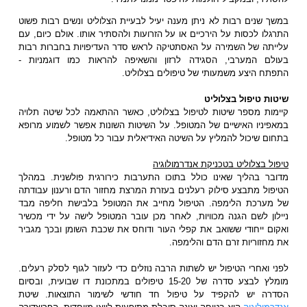
במשך שנים רבות לא ניתן מענה יעיל לבעיית הצלוליט ונשים רבות פשוט
התרגלו לכסות על הירכיים או על הזרועות ולהסתיר אותו. אולם כיום, עם
עלייתה של השמירה על האסתטיקה לראש סדר העדיפויות בחברות רבות
בעולם המערבי, הסגידה לרזון והשאיפה להראות כמו דוגמניות -
התפתח היצע משמעותי של טיפולים בצלוליט.
שיטות טיפול בצלוליט
קיימות מספר שיטות לטיפול בצלוליט, כאשר ההתאמה לכל שיטה תלויה
במאפיניו האישיים של המטופל. על השיטות השונות אפשר לשמוע מרופא
בתחום שיכול להמליץ על השיטה האידיאלית עבור כל מטופל.
טיפול בצלוליט בטכניקת אנדרמולוגיה
מדובר בהליך שאינו כולל בתוכו התערבות כירורגית פולשנית. במהלך
הטיפול מתבצע סילוק רעלנים בעזרת המרצת מחזור הדם ורענון עבודתה
של מערכת הלימפה. הטיפול מחייב את המטופל בלבישת חליפה מבד
ניילון לשם הגנה מכוויות, לאחר מכן עובר המטופל לישה על ידי מכשיר
ואקום ייחודי ששואב את קפלי העור ודוחס את שכבת השומן ובכך מגביר
את מחזוריות זרם הדם והלימפה.
לפני ואחרי הטיפול יש לשתות הרבה נוזלים כדי לעזור לגוף לסלק רעלים.
מומלץ לבצע סדרה של 15-20 טיפולים במתכונת דו שבועית, ובסיום
הסדרה יש להקפיד על טיפול חד חודשי לשימור התוצאות. שיטת