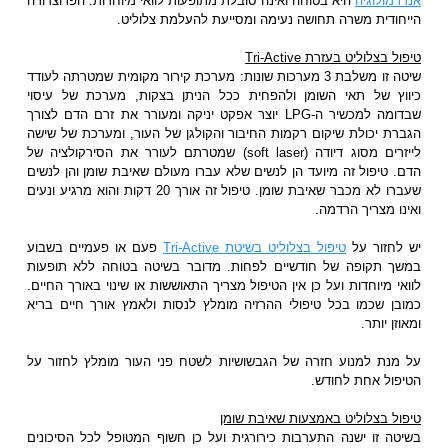
אנדרמולוגיה
היא בטוחה ואינה סובלת מתופעות לוואי מיוחדות. הפרוצדורה
הייחודית משרה תחושה נעימה ומסייעת להעלמת צלוליט.
טיפול בצלוליט בעזרת Tri-Active
שיטה זו משלבת 3 מערכות שונות: מערכת קירור מקומית שמטרתה לעודד
כיווץ של תאי השומן ולהפחית ככל הניתן בצקות, מערכת של עיסוי
שבדומה למכשיר ה-LPG יוצר אפקט יניקה ומעורר את זרם הדם לצורך
הגברת יכולת שיקום רקמות החיבור והקולגן של העור, ומערכת של שישה
לייזרים מסוג דיודה (soft laser) שמטרתם לעורר את הסירקולציה של
הדם. טיפול זה מיועד הן לנשים שלא עברו מעולם שאיבת שומן והן לנשים
שעברו לא מכבר שאיבת שומן. טיפול זה אורך 20 דקות והוא מרגיע ונעים
ואינו מצריך הרדמה.
יש לחזור על
טיפול בצלוליט בשיטת Tri-Active
פעם או פעמיים בשבוע
במשך תקופה של חודשיים לפחות. מדובר בשיטה בטוחה ללא תופעות
לוואי מיוחדות ועל כן אין הטיפול מצריך התאוששות או שינוי באורך החיים.
כמובן שכמו בכל טיפולי ההרזיה מומלץ לנסות ולאמץ אורך חיים בריא
ומאוזן יותר.
על מנת למנוע חזרה של הגבשושיות לשטח פני העור מומלץ לחזור על
הטיפול אחת לחודש.
טיפול בצלוליט באמצעות שאיבת שומן
בשיטה זו ישנה התערבות כירורגית ועל כן חשוף המטופל לכל הסיכונים