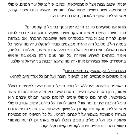
יפנית; עיצוב גבות אצל קוסמטיקאית; וכמובן פילינג של עור הפנים. טיפולי
קוסמטיקה אשר נפוצים פחות אולם תופסים תאוצה הינם איפור קבוע,
אנטי אייג'ינג, שיזוף מלאכותי, הארכת ריסים ועוד.
מדוע אנו משקיעים כל כך הרבה זמן וכסף בטיפולים קוסמטיים
?
כבר משחר הימים אנשים ובעיקר נשים משקיעים זמן וכסף בכדי להיות
יפים, להריח טוב ולעמוד בסטנדרט היופי שקובעת החברה. אם בצרפת
במאה ה-17 מקובל היה להריח מבשמים מבלי להתקלח, זה מה שעשו כל
נשות האצולה, ואם כיום אידיאל היופי כולל הסרת שיער, מקלחת בכל יום,
איפור בהתאם לאירוע ושמירה על עור פנים חלק באמצעות שימוש
בתכשירים אשר מצעירים אותו - זה מה שיעשו רבבות בני ישראל והעולם.
מהם טיפולי הקוסמטיקה הנפוצים כיום
?
אילו טיפולים קוסמטיים הפכו לטיפולי 'חובה' ועליהם כל אחד חייב לקרוא
?
הראשונים ברשימה יהיו ללא כל ספק טיפולי הסרת שיער לצמיתות בשלל
שיטות, בהן הסרת שיער בלייזר, הסרת שיער באינפרא אדום והסרת שיער
באפילציה. לאחר מכן טיפולי שיניים למינהם כאשר הבולט שבהם הוא
טיפול הלבנת שיניים. מה עוד? חשוב לדעת על פילינג, עיצוב גבות, טיפולי
אנטי אייג'ינג מניקור ופדיקור וכן על שיזוף מלאכותי, שכן שיזוף טבעי הנגרם
משהיה ממושכת בשמש עלול לגרום לסרטן. על כל הטיפולי הקוסמטיקה
שהוזכרו כאן ועל טיפולים נוספים תוכלו לקרוא באתר וכן להינות מעמודי
השוואת מחירים ופנייה חינם לקוסמטיקאיות וקליניקות.