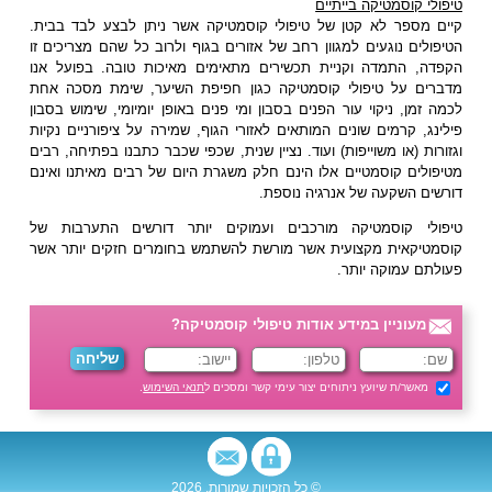
טיפולי קוסמטיקה בייתיים
קיים מספר לא קטן של טיפולי קוסמטיקה אשר ניתן לבצע לבד בבית.
הטיפולים נוגעים למגוון רחב של אזורים בגוף ולרוב כל שהם מצריכים זו
הקפדה, התמדה וקניית תכשירים מתאימים מאיכות טובה. בפועל אנו
מדברים על טיפולי קוסמטיקה כגון חפיפת השיער, שימת מסכה אחת
לכמה זמן, ניקוי עור הפנים בסבון ומי פנים באופן יומיומי, שימוש בסבון
פילינג, קרמים שונים המותאים לאזורי הגוף, שמירה על ציפורניים נקיות
וגזורות (או משוייפות) ועוד. נציין שנית, שכפי שכבר כתבנו בפתיחה, רבים
מטיפולים קוסמטיים אלו הינם חלק משגרת היום של רבים מאיתנו ואינם
דורשים השקעה של אנרגיה נוספת.
טיפולי קוסמטיקה מורכבים ועמוקים יותר דורשים התערבות של
קוסמטיקאית מקצועית אשר מורשת להשתמש בחומרים חזקים יותר אשר
פעולתם עמוקה יותר.
מעוניין במידע אודות טיפולי קוסמטיקה?
מאשר/ת שיועץ ניתוחים יצור עימי קשר ומסכים ל
תנאי השימוש
.
© כל הזכויות שמורות, 2026