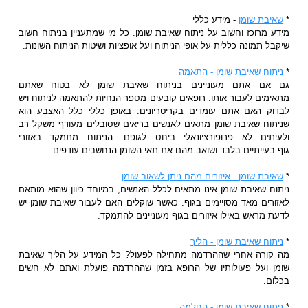
*
שאיבת שומן
- מידע כללי
מידע מרוכז וחשוב על ניתוח שאיבת שומן. כל מי שמתעניין בניתוח חשוב
שיקבל תמונה כללית על אופי הניתוח ועל אופציות ושיטות הניתוח השונות.
*
ניתוח שאיבת שומן - התאמה
גם אם אתם מעוניינים בניתוח שאיבת שומן לא בטוח שאתם
מתאימים לעבור אותו. רופאים קובעים מספר הנחיות להתאמה לניתוח ויש
לבדוק האם אתם עומדים בקריטריונים. באופן כללי כלל האצבע הוא
שניתוח שאיבת שומן מתאים לאנשים בריאים שסובלים מעודף משקל רב
ולעיתים לא פרופורציונאלי ביחס לגופם. הניתוח מתמקד באזורי
גוף בעייתיים בלבד ושואב מהם את תאי השומן הנחשבים עודפים.
*
שאיבת שומן - איזורים מהם ניתן לשאוב שומן
ניתוח שאיבת שומן אינו מתאים לכלל האנשים, במיוחד כיוון שהוא מותאם
לאזורים מאד מסויימים בגוף. כאשר שוקלים האם לעבור שאיבת שומן יש
לדעת מראש באילו איזורים בגוף מעוניינים להתמקד.
*
ניתוח שאיבת שומן - הליך
מה קורה אחרי שההרדמה מתחילה לפעול? כל המידע על הליך שאיבת
שומן ועל פעולותיו של הרופא בזמן שההרדמה פועלת ואתם לא חשים
בכלום.
*
ניתוח שאיבת שומן - החלמה