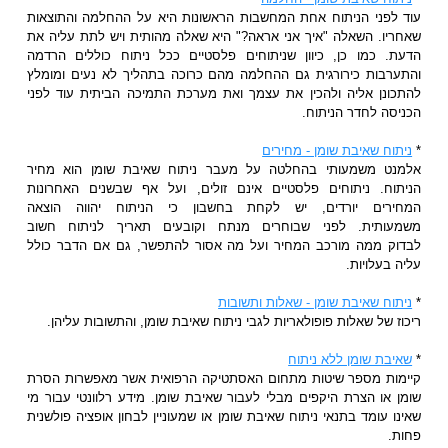
עוד לפני הניתוח אחת המחשבות הראשונות היא על ההחלמה והתוצאות
שאחריו. השאלה "איך אני אראה?" היא שאלה מהותית ויש לתת עליה את
הדעת. כמו כן, כיוון שניתוחים פלסטיים ככל ניתוח כוללים הרדמה
והתערבות כירורגית גם ההחלמה מהם כרוכה בתהליך לא נעים ומומלץ
להתכונן אליה ולהכין את עצמך ואת מערכת התמיכה הביתית עוד לפני
הכניסה לחדר הניתוח.
*
ניתוח שאיבת שומן - מחירים
אלמנט משמעותי בהחלטה על מעבר ניתוח שאיבת שומן הוא מחיר
הניתוח. ניתוחים פלסטיים אינם זולים, ועל אף שבשנים האחרונות
המחירים יורדים, יש לקחת בחשבון כי הניתוח יהווה הוצאה
משמעותית. לפני שבוחרים מנתח וקובעים תאריך לניתוח חשוב
לבדוק ממה מורכב המחיר ועל מה אסור להתפשר, גם אם הדבר כולל
עליה בעלויות.
*
ניתוח שאיבת שומן - שאלות ותשובות
ריכוז של שאלות פופולאריות לגבי ניתוח שאיבת שומן, והתשובות עליהן.
*
שאיבת שומן ללא ניתוח
קיימות מספר שיטות מתחום האסתטיקה הרפואית אשר מאפשרות הסרת
שומן או הצרת היקפים מבלי לעבור שאיבת שומן. מידע רלוונטי עבור מי
שאינו עומד בתנאי ניתוח שאיבת שומן או שמעוניין לבחון אופציה פולשנית
פחות.