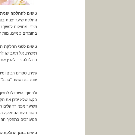
טיפים ל
החלקה יפנית
החלקת שיער יפנית בט
מיידי ומחזיקות למשך 
בחומרים כימיים, מותי
טיפים לפני החלקת ה
ראשית, אל תתביישו להת
תוכלו להכיר ולהכין א
שנית, ספרים רבים ומי
עונה בה השער "סובל" פ
ולבסוף, השתדלו לחפוף
בקשו שלא יסבן את הקר
השיער מפני רדיקלים ח
חשוב בעת ההחלקה היפ
המעורבים בתהליך ההח
טיפים בזמן החלקת ש