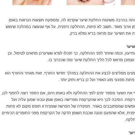
וחה בהרבה משיטות החלקת שיער שקדמו לה, ומספקת תוצאות הנראות באופן
זמן ארוך מאוד. חשוב לא פחות, ההחלקה היפנית, על אף שנעשה במהלכה שימוש
רה את השיער עם מראה בריא ומלא ברק.
שיער
ייעץ, וכמה שיותר לפני ההחלקה, כך תוכלו לוודא ששיערכן מתאים לטיפול, וכן
ת עצמכן מראש לכל הליך החלקת שיער ומה שככרוך בו.
ומנים ממליצים לבצע את ההחלקה במהלך חודשי החורף, זאת מאחר והחורף הוא
חות מפגעי מזג האוויר ועל כן בריא וחזק יותר.
 את השער מספר ימים לפני ההחלקה ולא באותו היום, אם הספר רוצה לחפוף לכן,
קפת. הסיבה לכך היא שהקרקפת מפרישה באופן שומן טבעי שמגן עליה ועל
ופשים שמסתובבים באוויר. תפקידה של הפרשה שומנית זו תופס מקום לא פחות
נית, אלא שהפעם מגנה שכבת השומן הדקה על הקרקפת מפני החומרים הכימיים
לקה.
יער