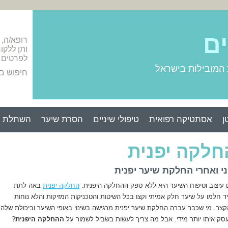
ים
רופא/ה,
ותן ללקו
לפרטים 
 המובילות בישראל
חיפוש ב
ן
אסתטיקה רפואית
טיפולי שיניים
הסרת שיער
השתלת ש
חלקה יפנית
ני ואחרי החלקת שיער יפנית
עיצוב וטיפוח השיער היא ללא ספק ההחלקה היפנית.
החלקה יפנית
באה לתת
 חלמו על שיער חלק אמיתי וקצו בכל השיטות והטכניקות המזיקות והלא נוחות
צר. מי שכבר עברה החלקת שיער יפנית מרגישה בשינוי באופי השיער וביכולת שלה
ק איתו יותר מידי. אבל מה צריך לעשות בשביל לשמור על
ההחלקה היפנית
?