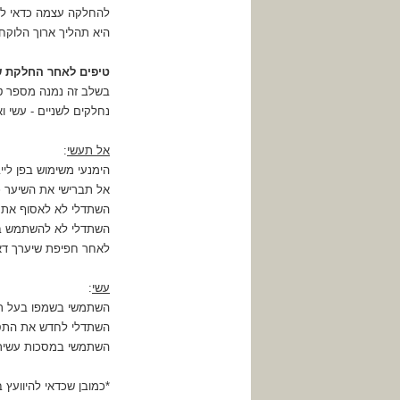
להחלקה עצמה כדאי לבו
היא תהליך ארוך הלוקח בין 3-8 שעות לכן מומלץ להגיע מוכנים, כדי שהזמן יעבור ב
טיפים לאחר החלקת ש
בשלב זה נמנה מספר טי
נחלקים לשניים - עשי ו
אל תעשי
:
הימנעי משימוש בפן ליי
אל תברישי את השיער כ
השתדלי לא לאסוף את ה
השתדלי לא להשתמש באב
לאחר חפיפת שיערך דאג
עשי
:
השתמשי בשמפו בעל רמת PH נ
השתדלי לחדש את התספ
השתמשי במסכות עשירות
*כמובן שכדאי להיוועץ