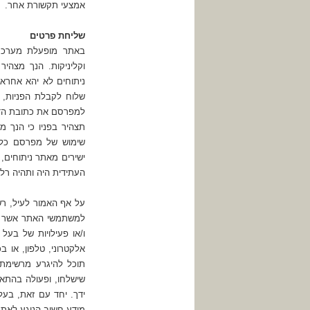
אמצעי תקשורת אחר.
שליחת פרטים
באתר מופעלת מערכת 
וקליניקות. הנך מצהי
ניתוחים לא יהא אחרא
שלוח לקבלת הפניות, 
למפרסם את כתובת הדו
תצהיר בפניו כי הנך מ
שימוש של מפרסם כלשה
ישירים מאתר ניתוחים,
העתידית היה ותהיה רל
על אף האמור לעיל, ר
למשתמשי האתר אשר נתנ
ו/או פעילויות של בעל
אלקטרוני, טלפון, או 
תוכל להיגרע מרשימת 
שישלחו, ופעולה בהתאם
ידך. יחד עם זאת, בע
מידע חשוב הנוגע לאתר