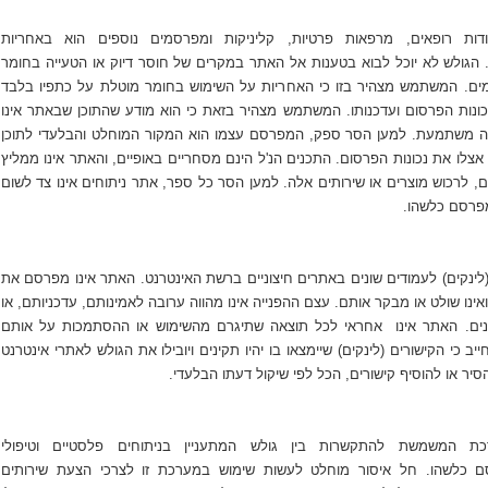
ת רופאים, מרפאות פרטיות, קליניקות ומפרסמים נוספים הוא באחריות
הגולש לא יוכל לבוא בטענות אל האתר במקרים של חוסר דיוק או הטעייה בחומר
ם. המשתמש מצהיר בזו כי האחריות על השימוש בחומר מוטלת על כתפיו בלבד
כונות הפרסום ועדכנותו. המשתמש מצהיר בזאת כי הוא מודע שהתוכן שבאתר אינו
צה משתמעת. למען הסר ספק, המפרסם עצמו הוא המקור המוחלט והבלעדי לתוכן
וק אצלו את נכונות הפרסום. התכנים הנ'ל הינם מסחריים באופיים, והאתר אינו ממליץ
ם, לרכוש מוצרים או שירותים אלה. למען הסר כל ספר, אתר ניתוחים אינו צד לשום
מפרסם כלשהו.
(לינקים) לעמודים שונים באתרים חיצוניים ברשת האינטרנט. האתר אינו מפרסם את
ינו שולט או מבקר אותם. עצם ההפנייה אינו מהווה ערובה לאמינותם, עדכניותם, או
נים. האתר אינו אחראי לכל תוצאה שתיגרם מהשימוש או ההסתמכות על אותם
ב כי הקישורים (לינקים) שיימצאו בו יהיו תקינים ויובילו את הגולש לאתרי אינטרנט
יר או להוסיף קישורים, הכל לפי שיקול דעתו הבלעדי.
 המשמשת להתקשרות בין גולש המתעניין בניתוחים פלסטיים וטיפולי
ם כלשהו. חל איסור מוחלט לעשות שימוש במערכת זו לצרכי הצעת שירותים