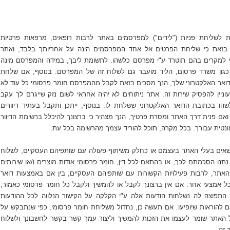
לשליחת פניות ("לידים") למפרסמים באתר לרבות רופאים, מרפאות פרטיות
ר בזאת כי שליחת הפרטים אל אחד המפרסמים הינה על אחריותך בלבד, ואתר
י למקרים בהם תוטרד ע"י מפרסם כלשהו. לתשומת ליבך, במידה והמפרסם מינה
כגון משרד פרסום, הליד מועבר גם לשלוח זה של המפרסם. בנוסף, אם שלחת
אר האלקטרוני שלך, הנך מסכים בזאת לקבל מהמפרסם חומר פרסומי כל עוד לא
עוניין להפסיק שירות זה. אתר ניתוחים לא יהיה אחראי לשום נזק שייגרם לך עקב
ו בכתובת הדואר האלקטרוני ששלחת לו. בנוסף, ייתכן ותקבל בעתיד דיוורים
 ואם פנית דרך האתר ומסרת פרטיך, הנך מצהיר כי ברצונך להיכלל ברשימת הדיוור
וונטית עבורך. בכל מקרה, תוכל להוריד עצמך מהרשימה בכל עת.
שאים בעלי האתר בעצמם או כחלק משיתוף פעולה עם שותפיהם העסקיים, לשלוח
ו הסכמתם לכך, או בהתאם לכל דין, חומר פרסומי אודות מוצרים ו/או שירותים
 האתר, לרבות פעילויות הקשורות עם שותפיהם העסקיים, בין אם באמצעות דואר
בכל אמצעי אחר. אם אין ברצונך לקבל או להמשיך ולקבל כל חומר פרסומי כאמור,
התפוצה לה נשלחות הודעות אלה ע"י הקלקה על הקישור הנלווה לכל ההודעות
 להוראות שיופיעו. אם תעשה כן, נחדול משליחת חומר פרסומי, כפי שנתבקש על
ל האתר שומר לעצמו את הזכות להמשיך וליצור עמך קשר בקשר לחשבונך ולשלוח
 זה.