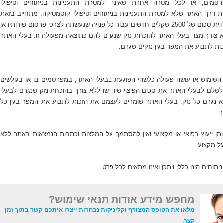
רסמים, או לכל מטרה אחרת שאינה למטרת התעניינות בניתוחים וטיפולי
ת דרך האתר שלא למטרת התעניינות בניתוחים וטיפולי קוסמטיקה, מתחייב בזאת
לשלם לבעלי האתר מיידית סכום של 2500 שקלים חדשים עבור כל פנייה שנעשתה לצרכי פרסום שירותיו או
א צורך מצד בעלי האתר להוכחת נזק שנגרם להם כתוצאה מפעולה זו. בעלי האתר
ת לתבוע את המפר בגין נזקים שגרם.
השימוש או עושה פעולה כלשהי הפוגעת בבעלי האתר, במפרסמים בו או בגולשים
לשלם לבעלי האתר את סכום הפיצוי שידרשו ללא צורך בהוכחת נזק שנגרם לבעלי
נגרם כל נזק. בעלי האתר שומרים לעצמם את הזכות לתבוע את המפר בגין כל
.
נותן ייעוץ רפואי או מקצועי ואין להסתמך על המלצות וכתבות הנמצאות באתר ללא
ל מקצוע.
יתוחים הינו כללי ויתכן ואינו מתאים לכל פרט.
מחפש מידע אודות תנאי שימוש?
מלאו את הטופס המצורף וקליניקות נבחרות ייצרו איתכם קשר בתוך זמן
קצר.