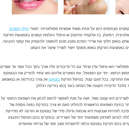
מטים מבוססים כיום על אחת משתי אופציות פופולאריות: חומרי
מילוי קמטים
יאלורונית, רסיטלן, ביו אלקמיד וכדומה) או טיפולי העלמת קמטים באמצעות הזרקת
שתק באופן חלקי את שרירי הפנים ומונע מהם להמשיך ולהעמיק את קמטי ההבעה.
ם באמצעות הזרקתו באופן ממוקד וישיר לשריר שיוצר את הקמט.
ופולארי הוא טיפול עדין שיחד עם כל הדיבורים עליו אורך בסך הכל עשר עד עשרים
סמן הרופא, יחד עם המטופל, את האזורים אליהם הוא עתיד להזריק את הבוטוקס
 את ההזרקה, בכל פעם קצת. בטיפול הזרקת
בוטוקס
אין צורך בהרדמה או בטשטוש,
ר מלבד הדקירה הקטנה של המחט בעור (כמו בזריקה רגילה).
לשרירים היא קטנה מאד, זאת על מנת לאפשר לרופא לבחון את השפעת החומר על
חר בחינת השפעתו הראשונית להחליט האם יש צורך בהזרקת כמות נוספת של
סיבה לזהירות שננקטת היא שכמות גדולה מידי של בוטוקס או הזרקה לא מדוייקת
ולה לגרום לשיתוק משמעותי יותר של השרירים, ובמקרים בהם הטיפול התבצע
רים בהם הזרקת בוטוקס גרמה להיווצרות מצב זמני של צניחת עפעפיים.