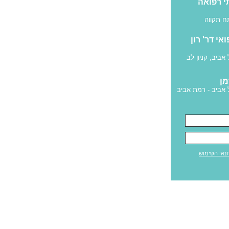
י רפואה
 תקווה
פואי דר' רון
אביב, קניון לב
מן
אביב - רמת אביב
נאי השימוש
.