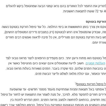
הזריק את החומר לכל האזורים בהם נראו קמטי הבעה שמהטופל ביקש להעלים
זרקת בוטוקס
קס אין צורך בזמן התאוששות או בימי החלמה. כל עוד טיפול הזרקת בוטוקס נעשה
סה, שבודק שהמטופל אינו רגיש לבוטוקס (רק במצבים נדירים המטופלים רגישים),
 בעת הזרקת בוטוקס הם סטריליים, אין כל סיבה לדאגה ואנשים רבים חוזרים
גרת יומם.
 בוטוקס הוא מתוח ורענן יותר. כיום מקפידים הרופאים ליצור מראה טבעי לצד
העלמת קמטים
. חשוב לדעת שמטופלים אינם יוצאים כיום מהטיפול כאשר אין
וט בהבעות הפנים שלהם, כפי שקרה בעבר. הפנים נשארות בעלות מראה טבעי,
יותר וכאמור, עם יכולת מלאה לשלוט ולייצר הבעות פנים.
ל טיפול הזרקת בוטוקס
?
ול אסתטי בעל תוצאות זמניות שמחזיקות מעמד מספר חודשים- עד שהשפעת
ירים חוזרים לתפקוד מלא. לפיכך, על מנת לשמר את התוצאות יש לחזור על טיפול
מה חודשים, בהתאם לתחושה ולמצב מראה הפנים. הזמן הנדרש לחכות בין
ומק הקמטים והן מכמות הבוטוקס המוזרקת בכל טיפול. הרופא הפלסטי עורך רישום