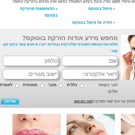
א טיפול פשוט ועדין ובעת ביצועו המטופל כמעט ואינו מרגיש בהזרקת החומר.
•
טיפול בוטוקס
•
התאוששות מהזרקת
בוטוקס
•
חזרה על טיפול בוטוקס
מחפש מידע אודות הזרקת בוטוקס?
מלאו את הטופס המצורף וקליניקות נבחרות ייצרו איתכם קשר בתוך זמן
קצר.
חבר בקופת
כללית
מכבי
מאוחדת
לאומית
חולים:
חים יצור עימי קשר ומסכים ל
תנאי השימוש
.