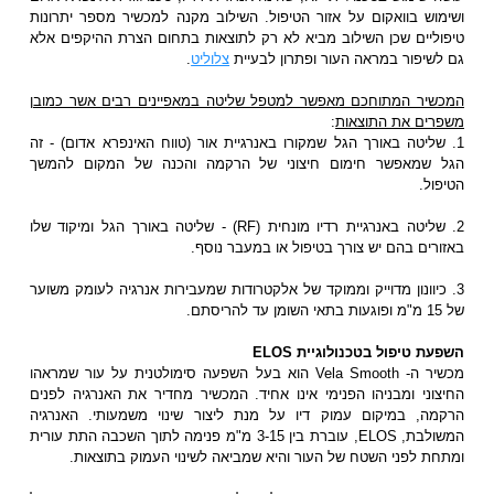
ושימוש בוואקום על אזור הטיפול. השילוב מקנה למכשיר מספר יתרונות
טיפוליים שכן השילוב מביא לא רק לתוצאות בתחום הצרת ההיקפים אלא
גם לשיפור במראה העור ופתרון לבעיית
צלוליט
.
המכשיר המתוחכם מאפשר למטפל שליטה במאפיינים רבים אשר כמובן
משפרים את התוצאות
:
1. שליטה באורך הגל שמקורו באנרגיית אור (טווח האינפרא אדום) - זה
הגל שמאפשר חימום חיצוני של הרקמה והכנה של המקום להמשך
הטיפול.
2. שליטה באנרגיית רדיו מונחית (RF) - שליטה באורך הגל ומיקוד שלו
באזורים בהם יש צורך בטיפול או במעבר נוסף.
3. כיוונון מדוייק וממוקד של אלקטרודות שמעבירות אנרגיה לעומק משוער
של 15 מ"מ ופוגעות בתאי השומן עד להריסתם.
השפעת טיפול בטכנולוגיית ELOS
מכשיר ה- Vela Smooth הוא בעל השפעה סימולטנית על עור שמראהו
החיצוני ומבניהו הפנימי אינו אחיד. המכשיר מחדיר את האנרגיה לפנים
הרקמה, במיקום עמוק דיו על מנת ליצור שינוי משמעותי. האנרגיה
המשולבת, ELOS, עוברת בין 3-15 מ"מ פנימה לתוך השכבה התת עורית
ומתחת לפני השטח של העור והיא שמביאה לשינוי העמוק בתוצאות.