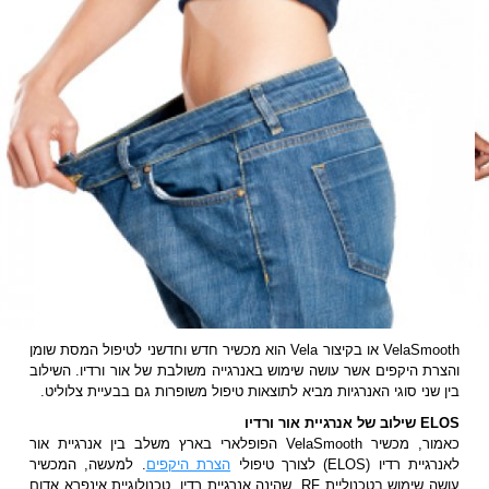
VelaSmooth או בקיצור Vela הוא מכשיר חדש וחדשני לטיפול המסת שומן
והצרת היקפים אשר עושה שימוש באנרגייה משולבת של אור ורדיו. השילוב
בין שני סוגי האנרגיות מביא לתוצאות טיפול משופרות גם בבעיית צלוליט.
ELOS שילוב של אנרגיית אור ורדיו
כאמור, מכשיר VelaSmooth הפופלארי בארץ משלב בין אנרגיית אור
לאנרגיית רדיו (ELOS) לצורך טיפולי
הצרת היקפים
. למעשה, המכשיר
עושה שימוש בטכנוליית RF, שהינה אנרגיית רדיו, טכנולוגיית אינפרא אדום