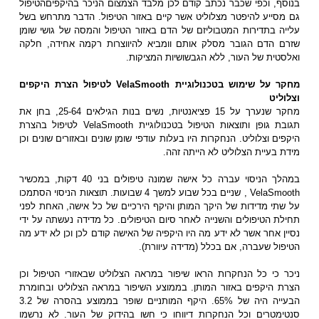
בנוסף, וכפי שכבר נכתב קודם לכן מלבד הצמצום הניכר בהיקפיםהטיפול
גם מסייע להיפטר מצלוליט אשר קיים באזור הטיפול. הדבר מתרחש בשל
עלייה בתדירות המטבוליזם של הדם באזור הטיפול והמסה של גושי שומן
שזרם הדם הגובר מסלק אותם וומביא להיווצרות רקמה אחידה, חלקה
ואלסטית של העור, ללא הגבשושיות המציקות.
מחקר על שימוש בטכנולוגיית VelaSmooth לטיפול הצרת היקפים
וצלוליט
מחקר שנערך על 15 פציאנטיות, נשים בנות הגילאים 25-64, בחן את
תגובת גופן ותוצאות הטיפול בטכנולוגיית VelaSmooth לטיפול בהצרת
היקפים וצלוליט. הנחקרות היו בעלות עודפי שומן שונים ובאזורים שונים וכן
מידת בעיית הצלוליט לא הייתה זהה.
במהלך הניסוי עברה כל אישה שמונה טיפולים בני 40 דקות, במכשיר
VelaSmooth , שניים בכל שבוע למשך 4 שבועות. תוצאות הניסוי הסתמכו
על שתי מדידות של היקך המותן והיקף הירכיים של כל אישה, האחת לפני
תחילת הטיפולים והשנייה לאחר סיום הטיפולים. כל מדידה נעשתה על ידי
נסיין אחר אשר לא ידע מה היו היקפיה של האישה קודם לכן וכן לא ידע מה
הטיפול שעברה, אם בכלל (מדידה עיוורת).
ניכר כי כל הנחקרות הראו שיפור במראה הצלוליט שבאזורי הטיפול וכן
הצרת היקפים באזור המותן. בממוצע השיפור במראה הצלוליט ובחומרת
הבעייה היה של 65%. היקף המותניים שופר בממוצע בהסרה של 3.2
סנטימטרים וכל הנחקרות דיווחו כי חשו בהידוק של העור. לא נרשמו