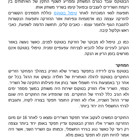
הבוטוקס עובד כגורם המשתק ומפריע לשטף התקין של האיתותים בין
רקמת השרירים לעצבים ובפועל קיומו בשריר משתק אותו.
תופעות לוואי המוכרות לאחר
טיפול בוטוקס
כוללת תסמינים הקשורים
להזרקה עצמה כמו אדמומיות ונפיחות אזור ההזרקה ותופעות הנקשרות
לתגובת הגוף ולחומר עצמו - כאבים קלים, תחושה הדומה לשפעת, כאבי
ראש וקלקול קיבה.
כמו כן, טיפול לא מבוקר של הזרקת בוטוקס לפנים, כאשר נעשה באזור
הקרוב לעיניים עלול להביא לצניחת עפעפיים זמנית. טיפולי בוטוקס אינם
מורשים בזמן הריון או הנקה.
המחקר
בוטוקס גרם לירידה בתפקוד בשריר שלא הוזרק במהלך המחקר הזריקו
החוקרים בוטוקס לרגלה האחורית של חולדה ובשקו את הרגל בכל יום
אחר כך באמצעות גירוי חשמלי אשר בוחן את פעילותו התקינה של השריר.
כצפוי, השריר אליו הוזרק בטוקוס ישירות היה משותק במשך מספר ימים
ולא הגיב כלל לגירוי של החוקרים. מה שהפתיע את החוקרים היה שגם
שריר הרגל השנייה, אליו לא הוזרק החומר תפקד בצורה לקויה, ותגובתו
לגירוי החשמלי היה ירוד ביותר.
החוקרים המשיכו לעקוב אחר תפקוד השרירים ומצאו כי לאחר 16 יום מיום
ההזרקה השריר אליו הוזרק הבוטוקס עדיין תפקד באופן ירוד ביותר ונצפה
רק רעד קל כאשר נגע בגירוי החשמלי, וכמותו גם השריר השני, אשר היה
אמור להיות תקין לא תפקד באופן מלא.