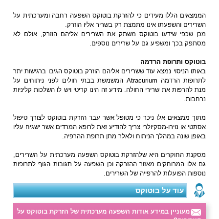
הממצאים הללו מעידים כי להזרקת בוטוקס השפעה רחבה ומערכתית על
השרירים והשפעתו אינו מתמצת רק בשריר אליו הוזרק.
מכן שכפי שידעו בוטוקס משתק את השרירים אליהם הוזרק, אולם לא
מסתפק בכך ומשפיע גם על שרירים נוספים.
בוטוקס ותרופת הרדמה
באותו הניסוי נמצא עוד ששרירים אליהם הוזרק בוטוקס הגיבו ברגישות יתר
לתרופות הרדמה Atracurium המשמשת בבתי חולים לפני ניתוחים על
מנת להרפות את שרירי החולה. מידע זה הינו קריטי ויש לו השלכות קליניות
נרחבות.
מתוך ממצאים אלו ניכר כי מטופל אשר עבר הזרקת בוטוקס לצורך טיפול
אסתטי או נוירו-מסקיולרי צריך להודיע זאת לרופא המרדים אשר ישגיח עליו
באופן שונה במהלך הניתוח ולאלר מתן תרופת ההרפיה.
מסקנת החוקרים היא שלהזרקת בוטוקס השפעה מערכתית על השרירים,
גם אלו המרוחקים מאזור ההזרקה וכן השפעה על תגובות הגוף לתרופות
נוספות הפועלות להרפייה של השרירים.
עוד על בוטוקס
מעוניין במידע אודות השפעה מערכתית של הזרקת בוטוקס על