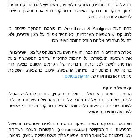
גם על שרירים נוספים, מרוחקים לעיתים, מאלו שאליהם הוזרק החומר.
מתוך מחקר זה נבדקת השפעת הבוטוקס בבני אדם ובאופן ספציפי
לרגישות לתרופות הרדמה.
כתה העת Anesthesia & Analgesia בו פורסם המחקר פירסם כי
לבוטוקס יש השפעות מערכתיות, לא תמיד צפויות על מגוון שרירים, ולא
רק על השרירים אליהם הוזרק החומר באופן מכוון.
מטרת החוקרים הייתה לבחון הן את השפעת הבוטקס על מגוון שרירים והן
את השפעתו האפשרית על תרופות להרפיית שרירים המשמשות בעת
הרדמה, למשל לפני ניתוח. הבדיקה של הגורמים השונים בוצעה תוך
בחינה של הפרמטירים: מיידיות ההשפעה, עיכוב בהשפעה, והשפעות
מקומיות או מרוחקות של
הזרקת בוטוקס
.
קצת על בוטוקס
החומר בוטוקס הוא רעלן, בוטוליניום טוקסין, שגורם להחלשה ואפילו
לשיתק של השרירים אליהם מוזרק על ידי חסימה של העצבים המובילים
לאותם שרירים. השפעתו של החומר הפעיל בבוטוקס נמשכת בין שלושה
לארבעה חודשים בממוצע.
השימוש בבוטוקס נעשה בעיקר במסגרת הליכים אסתטיים ובטיפול
בהפרעות נויורו-מסקיולר (neuromuscular), הקשורות בעצבי השרירים
(כגון דיסטוניה של צוואר הרחם, עפעוף בלתי נשלט ופזילת עיניים). כאמור,