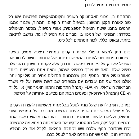
יחסית מבחינת מחיר לצרכן.
התחרות בין מכוני האסתטיקה השונים והקוסמטיקאיות הפרטיות עשו רק
טוב לאזרח הקטן המעוניין בטיפול הצרת היקפים. המחיר, שנגזר ממגוון
גורמים בהם: שיטת הטיפול הספציפית; אזורי הטיפול; מספר הטיפולים
בסדרה; המוניטין של המכון בו עוברים את הטיפול; ועוד, נחשב לדינאמי
ביותר, ובאופן כללי, לכזה המתאים לכל כיס.
כיום ניתן למצוא טיפולי הצרת היקפים במחירי ריצפה ממש, בעיקר
בשיטות הפחות פופולאריות והממושכות יותר של התחום. חשוב לבחור את
הטיפול לא רק על פי מחיר פגישה בודדת, אלא לקחת בחשבון כמה יעלה
טיפול שלם, האם יש צורך בטיפולי שימור, והאם אתם מעוניינים ביותר
מאזור טיפול אחד. בנוסף, נכון שבמכונים הגדולים מחיר הטיפול יקר יותר,
אולם מצד שני הם עובדים עם מכשירים שבוודאות אושרו על ידי משרד
הבריאות הישראלי, ה- FDA (מנהל התרופות והמזון האמריקאי) או על ידי
ה- CE (המנהל האירופאי) ופעמים רבות הם מציעים אחריות על הטיפול.
כמו כן, חשוב לדעת שעל מנת לטפל בכל אחת מהשיטות להצרת היקפים,
על מפעילי המכשירים השונים לעבור הכשרה מסודרת על המכשיר ואופן
תפעולו, ועליהם להיות מוסמכים בתחום. וודאו זאת מראש כאשר אתם
נמצאים בקליניקה, ואל תהססו לבקש את האסמכתה המתאימה להכשרה.
זכרו שמדובר בגוף שלכם ושזו זכותכם המלאה לקבל את כל המידע,
והמידע הנכון לפני שאתם נותנים לאחר לטפל בכם.