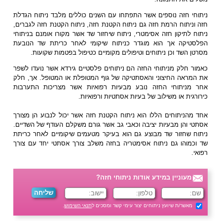
ניתוחי חזה נוספים אשר התפתחו עם השנים כוללים מלבד ניתוח הגדלת
חזה וניתוח הרמת חזה גם ניתוח הקטנת חזה, ניתוח הקטנת חזה לגברים,
ניתוח לתיקון חזה אסימטרי, ניתוח שיחזור שד אשר מקורו אומנם בניתוחי
הפלסטיקה אך הוא מוגדר כניתוח שיקומי לאחר כריתת שד הנובעת
מסרטן השד וכן ניתוחים וטיפולים מקומיים כטיפול בפטמות שקועות.
כאמור חלק מניתוחי החזה הם ניתוחים פלסטיים גירדא אשר נועדו לשפר
את המראה החיצוני והאסתטיקה של גוף המטופלת או המטופל. אך, חלק
אחר מניתוחי החזה נובע מבעיות רפואיות אשר מצריכות התערבות
כירורגית או משילוב של בעיות אסתטיות ורפואיות.
אחד מהניתוחים הללו הוא ניתוח הקטנת חזה אשר יכול לנבוע הן מצורך
אסתטי והן מבעיות יציבה וכאבי גב אשר גורם משקלם העודף של השדיים.
ניתוח שחזור שד מבוצע גם הוא בעיקר מטעמים שיקומיים לאחר כריתת
שד וכמוהו גם ניתוח אסימטריה בחזה משלב צורך אסתטי יחד עם צורך
רפואי.
מעוניין במידע אודות ניתוחי חזה?
מאשר/ת שיועץ ניתוחים יצור עימי קשר ומסכים ל
תנאי השימוש
.