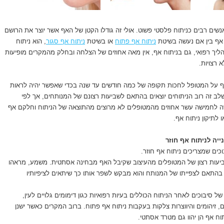
שים רבים כניתוח פלסטי פשוט. אולי זה גודלו הקטן של האף אשר יוצר את הרושם
 אף בין אם נעשה בשיטת
ניתוח אף פתוח
או בשיטת
ניתוח אף סגור
, הוא ניתוח
הליך רפואי, גם בניתוח אף, אין מאה אחוזים של הצלחה ובחלק מהמקרים מופיעות
 רצויות.
ף על המטופל לחכות תקופה של כמה חודשים עד שנה בכדי שאפשר יהיה לראות
לב זה רוב הניתוחים יוצאים בהתאם לשביעות רצונם של המנותחים, אך לפי
ה לחמישה עשר אחוזים מהמטופלים לא מרוצים מהתוצאה של הניתוח וחלקם אף
ו לתיקון ניתוח אף.
ייה לניתוח אף חוזר
וכים שמצריכים ניתוח אף חוזר.
ביעות רצון של המטופלים מהעיצוב שקיבל האף מבחינה אסתטית. משמע, מראהו
התאם לצפייתו של המנותח והוא מבקש לשפר אותו כך שיתאים לציפיותיו
 סיבוכים לאחר הניתוח הכוללים בעיות רפואיות כגון דימומים גלויים לעין,
ם, זיהומים והיווצרות צלקות בעקבות ניתוח אף פתוח. ברוב המקרים כאשר ישנן
תוח אף הן יהוו גם מטרד אסתטי.