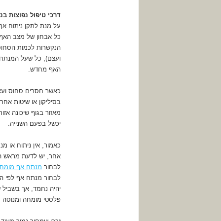
דרכי טיפול נפוצות בנ
על מנת לתקן ניתוח אף
כל אבחון של מצב האף וב
הנקשרות לכמות הסחוס
ועצם), כל שעל המנתח 
האף מחדש.
כאשר חסרים סחוס ועצם
בסיליקון או שיטות אח
מאזור בגוף שיכונה אזו
יכשל בפעם השנייה.
כאמור, אין ניתוח או מ
אחר, יש לדעת מראש הי
לבחור
מנתח אף מומח
לבחור מנתח אף לפי ה
יהיה נחמד, אך בשביל 
פלסטי מומחה ומנוסה ע