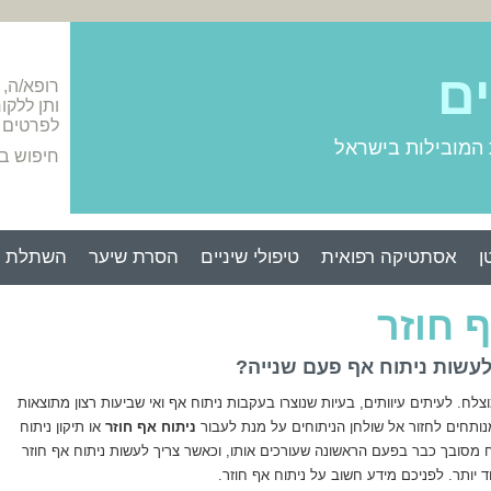
ים
רופא/ה,
ותן ללקו
לפרטים 
 המובילות בישראל
חיפוש ב
ן
אסתטיקה רפואית
טיפולי שיניים
הסרת שיער
השתלת ש
 חוזר
לעשות ניתוח אף פעם שנייה?
צלח. לעיתים עיוותים, בעיות שנוצרו בעקבות ניתוח אף ואי שביעות רצון מתוצאות
ותחים לחזור אל שולחן הניתוחים על מנת לעבור
ניתוח אף חוזר
או תיקון ניתוח
ח מסובך כבר בפעם הראשונה שעורכים אותו, וכאשר צריך לעשות ניתוח אף חוזר
 יותר. לפניכם מידע חשוב על ניתוח אף חוזר.