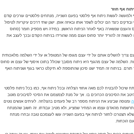
יתוח אף חוזר
 ולמעשה לעשות ניתוח אף פלסטי בפעם השנייה, מנתחים פלסטיים עורכים קודם
ודקים כיצד הם יכולים לשפר אותו ובאיזה אופן. ישנן שתי דרכים עיקריות לטיפול
 והעצם שנשארה באף לאחר הניתוח הראשון. במידה ויש מספיק חומר (סחוס
לעשות זה להוריד יותר סחוס ועצם ממה שהורידו בניתוח הקודם ובכך לעצב את
 צריך להשלים אותם על ידי עצם מגופו של המטופל או על ידי השלמה מלאכותית
רות. השלמה של עצם מהגוף היא ניתוח מסובך שכולל בתוכו איסוף של עצם או סחוס
ר תורם. בניתוח זה תמיד ישנו סיכון שהתוספת לא תיקלט כראוי בגוף ושניתוח האף
נתח שיכול להבטיח לכם מאה אחוזי הצלחה ובכל ניתוח אף, כמו בכל ניתוח פלסטי
טב את הסיכונים הכרוכים בו. אך על מנת לצמצמם את הסיכוי לסיבוכים מוטב
ה
ומנוסה שביצע את הניתוח מספר רב של פעמים בהצלחה. לעיתים אנשים נוטים
תרשמות מהאדם עצמו או המחיר שמציע, ולא מטיב עבודתו. זה חשוב שהמנתח
שלא תצטרכו לחזור לניתוח אף בפעם השנייה עשו לעצמכם טובה ובחרו מנתח
ם הוכחות.