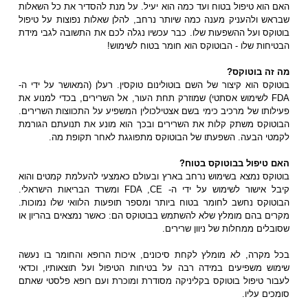
האם הוא טיפול בטוח ועד כמה הוא יעיל. על מנת להסדיר את כל השאלות
שבראש ולהעניק מענה כמה שיותר נרחב, להלן שאלות נפוצות על טיפול
בוטוקס ועל ההשפעות שלו. כבר עכשיו נגלה לכם את התשובה לגבי מידת
הבטיחות שלו - הבוטוקס הוא חומר בטוח לשימוש!
מה זה בוטוקס?
בוטוקס הוא קיצור של השם בוטולינום טוקסין. רעלן (המאושר על ידי ה-
FDA לשימוש אסתטי) שמוזרק תחת העור, אל השרירים, בכדי למנוע את
פעילותו של מרכיב כימי בשם אצטילכולין המשפיע על התכווצות השרירים.
הבוטוקס משתק קלות את השרירים ובכך הוא מונע את תנועתם הגורמת
לקמטי הבעה. השפעתו של הבוטוקס מתפוגגת לאחר תקופת מה.
האם טיפול בבוטוקס בטוח?
בוטוקס נמצא בשימוש נרחב בארץ ובעולם כאמצעי להעלמת קמטים והוא
קיבל אישור לשימוש על ידי ה- FDA ,CE ומשרד הבריאות הישראלי.
הבוטוקס נחשב לחומר בטוח ביותר ומספר תופעות הלוואי שלו נמוכות.
מקרים בהם מומלץ שלא להשתמש בבוטוקס הם: כאשר נמצאים בהריון או
שסובלים ממחלות של ניוון שרירים.
בכל מקרה, לא מומלץ לקחת סיכונים, איכות הרופא והחומר בו נעשה
שימוש משפיעים במידה רבה על בטיחות הטיפול ועל תוצאותיו, וכדאי
לעבור טיפול בוטוקס בקליניקה מסודרת ומוכרת ועם רופא פלסטי שאתם
סומכים עליו.