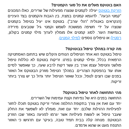
האם בוטוקס מעלים את כל סוגי הקמטים?
הזרקת בוטוקס
יעילה לקמטים שנוצרו מפעילות של שרירים, כאלו המכונים
"קמטי הבעה". לדוגמא קמטים במצח, בין הגבות והקמטים בצד העיניים
(הנקראים באנגלית "רגלי עורב"). בוטוקס אינו יעיל בטיפול בקמטים
שנוצרו על ידי חשיפה ממושכת לשמש וקמטי גיל שנובעים מירידה
בגמישות העור. לסוג קמטים אלו מומלץ לערוך מילוי קמטים בקולגן,
רסטילן
או טיפולים נוספים
למילוי קמטים
.
מה קורה במהלך טיפול בבוטוקס?
טיפול בוטוקס הוא אחד הטיפולים הנוחים והקלים שיש בתחום האסתטיקה
הרפואית בכלל, ומילוי קמטים בפרט. זריקות בוטוקס לא כוללות טיפול
פולשני והטיפול עצמו אורך בין עשר דקות לרבע שעה, כך שאפשר לסיים
אותו עוד בהפסקת הצהריים. במהלך הטיפול מוזרק הבוטוקס אל האזור
בפנים שבו רוצים לטפל, וככל שאזור הטיפול יותר גדול כך יש צורך ביותר
זריקות.
מהי התחושה לאחר טיפול בוטוקס?
התחושה בפנים היא של נפיחות וקצת עמימות של השרירים.
יחד עם זאת אין צורך בתקופת החלמה ואחרי זריקת בוטוקס תוכלו לחזור
לפעילויות הרגילות שלכם. יחד עם זאת, מומלץ לא לשפשף את החלק
שעבר טיפול או לעשות פעילויות אשר יגרמו לפגיעה באזור שבו הוזרק
הבוטוקס. מנוחה קלה בבית תמיד טובה, בעיקר עם תרגישו כי האזור
התנפח מעט או שהוא אדמדם.