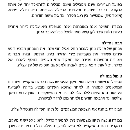
בפועל השרירים אינם מקבילים ואינם מצליחים להתמקד יחד על אותה
הנקודה. בקרב תינוקות ופעוטות הפזילה השכיחה היא פזילה פנימה
(אזוטרופית) שמופיעה בין רגע הלידה ועד גיל שישה חודשים.
במידה והפזילה אינה מאובחנת ואינה מטופלת היא עלולה לגרור אחריה
בעיות נלוות שבחלקן קשה מאד לטפל ככל שעובר הזמן.
אבחון פזילה
אבחון של פזילה ניתן לעבור החל מגיל חצי שנה. את האבחון מבצע רופא
עיניים שמודד את מקבילות צירי הראיה בעיני התינוק, ובוחן מבחינה
מוטורית ותנועתית מדידה את תפקוד שתי העיניים. בנוסף לאבחון של
פזילה, יכול אותו רופא עיניים לאבחן ולמנוע גם תופעה של עין עצלה.
טיפול בפזילה
הטיפול הראשוני בפזילה הוא תיקון אופטי שנעשה בסיוע משקפיים מיוחדים
המתאימים למטרה זו. לאחר שרופא העיניים מבצע בדיקה לקביעת
העדשות המתאימות לילד עליו להרכיב את המשקפיים באופן קבוע במשך
שלושה עד ארבעה חודשים ולאחר מכן לחזור לביקורת.
הביקורת בוחנת את השפעת המשקפיים על תיקון הפזילה והניטרול שלה.
במידה ונעשה תיקון משמעותי ניתן להמשיך כרגיל ולהגיע לפגישות מעקב.
במקרים בהם המשקפיים לא סייעו לתיקון הפזילה ככל הנראה יהיה צורך