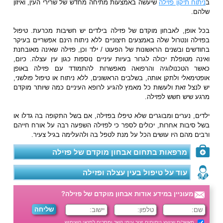
ב
ניתוח תיקון פזילה
שיעשה באמצעות מתיחה מחדש של שרירי העין, ואיזון
שלהם.
בכל אופן, לאבחון מוקדם של פזילה בילדים יש חשיבות מכרעת. טיפול
בפזילה ונטרול שלה באמצעים חיצוניים ללא ניתוח הינם אפשריים בעיקר
בחודשים ובשנים הראשונות של הפעוט / ילד וכן, פזילה שאינה מאובחנת
ואינה מטופלת יכולה לגרור בעיות עיניים נוספות כגון עין עצלה. כיום,
כאשר הטכנולוגיה והרפואה מאפשרות להתמודד עם פזילה באופן
אופטימאלי ולתקן אותה, בשלבים הראשונים, ללא ניתוח או טיפול פולשני,
יש לנצל זאת ולעשות כל מאמץ להגיע לרופא העיניים כמה שיותר מוקדם
מרגע שיש חשש לפזילה.
ילדים, נערים ומבוגרים שלא טיפלו בפזילה, אם בשל התקופה בה גדלו או
בשל סיבות אחרות, יכולים לספר כי לפזילה השפעה רבה על אורח חייהם
ורבים מהם היו עושים הכל על מנת לטפל בה ולהעלימה בגיל צעיר.
מרפאות בתחום אבחון מוקדם של פזילה
עוד על טיפול בעין עצלה ופזילה
מעוניין במידע אודות אבחון מוקדם של פזילה?
מאשר/ת שיועץ ניתוחים יצור עימי קשר ומסכים ל
תנאי השימוש
.