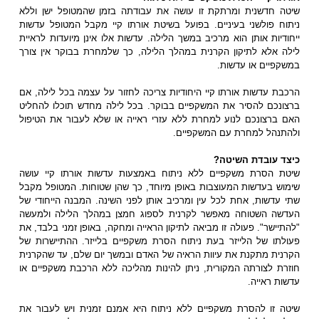
שיטה חדשנית ומרתקת זו עושה את עבודתה בזמן שהמטופל ישן וללא
ניתוח פולשני בעיניים. בפועל בשיטת אורתו קיי מקבל המטופל עדשות
ייחודיות אותן הוא מרכיב במשך הלילה. עדשות אלו אינן מיועדות לראיית
לילה אלא לתיקון הקרנית במהלך הלילה, כך שלמחרת בבוקר אין צורך
במשקפיים או עדשות.
הרכבת עדשות אורתו קיי היחודיות צריכה לחזור על עצמה בכל לילה, אם
ברצונכם להסיר את המשקפיים בבוקר. בכל לילה מחדש תוכלו להחליט
האם ברצונכם לנוע למחרת ללא עזרי ראייה או שלא לעבור את הטיפול
ולהתנהל למחרת עם המשקפיים.
כיצד עובדת השיטה?
שיטת הסרת משקפיים ללא ניתוח באמצעות עדשות אורתו קיי עושה
שימוש בעדשות המעוצבות באופן מיוחד, כך שהן שטוחות. המטופל מקבל
שתי עדשות, אחת לכל עין ומרכיב אותן לפני השינה. המבנה הייחודי של
העדשה השטוחה מאפשר לקרנית לספוג חמצן במהלך הלילה ולמעשה
"להתיישר". פעולה זו מביאה לתיקון הראייה ומחקה, באופן זמני בלבד, את
פעולתו של הלייזר בעת ניתוח הסרת משקפיים בלייזר. ההתיישרות של
הקרנית מתקנת את עיוות הראיה של האדם ובמשך יום שלם, עד שהקרנית
חוזרת לצורתה המקורית, ניתן להינות מהליכה ללא הרכבת משקפיים או
עדשות ראייה.
שיטה זו להסרת משקפיים ללא ניתוח היא אמנם זמנית ויש לעבור את