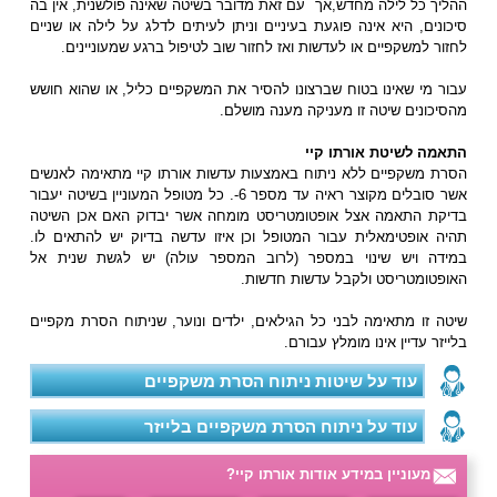
ההליך כל לילה מחדש,אך עם זאת מדובר בשיטה שאינה פולשנית, אין בה
סיכונים, היא אינה פוגעת בעיניים וניתן לעיתים לדלג על לילה או שניים
לחזור למשקפיים או לעדשות ואז לחזור שוב לטיפול ברגע שמעוניינים.
עבור מי שאינו בטוח שברצונו להסיר את המשקפיים כליל, או שהוא חושש
מהסיכונים שיטה זו מעניקה מענה מושלם.
התאמה לשיטת אורתו קיי
הסרת משקפיים ללא ניתוח באמצעות עדשות אורתו קיי מתאימה לאנשים
אשר סובלים מקוצר ראיה עד מספר 6-. כל מטופל המעוניין בשיטה יעבור
בדיקת התאמה אצל אופטומטריסט מומחה אשר יבדוק האם אכן השיטה
תהיה אופטימאלית עבור המטופל וכן איזו עדשה בדיוק יש להתאים לו.
במידה ויש שינוי במספר (לרוב המספר עולה) יש לגשת שנית אל
האופטומטריסט ולקבל עדשות חדשות.
שיטה זו מתאימה לבני כל הגילאים, ילדים ונוער, שניתוח הסרת מקפיים
בלייזר עדיין אינו מומלץ עבורם.
עוד על שיטות ניתוח הסרת משקפיים
עוד על ניתוח הסרת משקפיים בלייזר
מעוניין במידע אודות אורתו קיי?