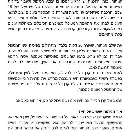
הניתוח. בזמן ההכנות יש להגיע למכון בו יבוצע הטיפול ולעבור בדיקות
ראייה והתאמה לטיפול. התנאים להתאמה כוללים גיל מינמאלי של 18
שנים, הרכבת משקפיים או עדשות והצהרה כי המספר בעיניים יציב למשך
חצי שנה לפחות טרם הניתוח. לאחר שתנאים אלו מולאו ממשיך רופא
העיניים לבחון את התאמת המטופל כשאנשים הסובלים ממחלות עיניים
כמו גלאוקומה ירוד (קטרקט), קרנית דקה או נשים שנמצאות בהריון ימצאו
בלתי מתאימים.
את שלב הניתוח, שאורך 20 דקות בלבד. מתחילים בפיסוק עיני המטופל
על ידי מכונה ששומרת עליהן פקוחות, זה לא נשמע נעים - וזה לא נעים,
אבל זה גם לא נורא. ברגע שהעיניים מפוסקות מטפטף אליהן הרופא
טיפות מאלחשות ומרדימות שמרטיבות את העין, מוסיפות לה לחות
ומונעות תחושת כאב.
לאחר מכן נכנסת קרן הלייזר לפעולה, ממוקמת מעל לעין ומתחילה
בפעולת השיוף באמצעותה היא מעצבת מחדש את קרנית העין ולמעשה
מתקנת את ליקוי הראייה. פעולת קרן הלייזר מונחת על ידי נתונים אישיים
של המטופל המוזנים למכונה.
המגע של קרן הלייזר עם העין אינו נעים ויכול להציק, אך הוא לא כואב.
איך הניתוח ישפיע על חיי?
הסרת משקפיים ישפיע דבר ראשון על ההופעה של המטופל, שכן מהמראה
הממושקף המוכר הוא יעבור למראה נטול משקפיים או אביזרי ראייה
אחרים. מעבר לכך, הניתוח יכול לגרום לכם לנתק את הקשר החם עם