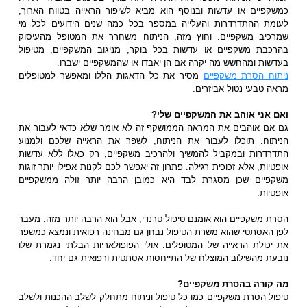
כמשקפיים או עדשות ובנוסף הוא מביא לשיפור הראייה בטווח הארוך,
לעומת ההתדרדרות והעלייה במספר בכל כמה שנים הידועים לכל מי
שמרכיב משקפיים. וחוץ מזה, הניתוח משחרר את המטופל מהעיסוק
בהרכבת משקפיים או עדשות בכל בוקר, מניגוב המשקפיים, מטיפול
בעדשות ומהחשש מה יקרה אם הן יאבדו או שהמשקפיים ישברו.
ניתוח הסרת משקפיים
מסיר את כל הדאגות הללו ומאפשר למטופלים
מראה טבעי נטול אביזרים.
ואם אני אוהב את המשקפיים שלי?
גם אם אוהבים את המראה הממושקף זה לא אומר שלא כדאי לעבור את
הניתוח. תוכלו לעבור את הניתוח, לשפר את הראייה שלכם ולמנוע
התדרדרות ובמקביל להמשיך ולהרכיב משקפיים, רק כאלו ללא עדשות
אופטיות, אלא זכוכית רגילה. פתרון זה יאפשר לכם לקנות אפילו יותר זוגות
משקפיים שכן מסגרת לבד היא כמובן הרבה יותר זולה ממשקפיים
אופטיות.
הסרת משקפיים הוא אומנם טיפול טרנדי, אבל הוא הרבה יותר מזה. מעבר
לפן האסתטי שהוא משרת הטיפול נבחן גם מבחינה רפואית ונמצא כמשפר
את יכולת הראייה של המטופלים. אולי הפופולאריות הבלתי נגמרת שלו
נובעת מהשילוב המוצלח של התייחסות אסתטית ורפואית גם יחד.
מה קורה בהסרת משקפיים?
טיפול הסרת משקפיים כמו כל טיפול וניתוח מתחלק לשלב ההכנות ולשלב