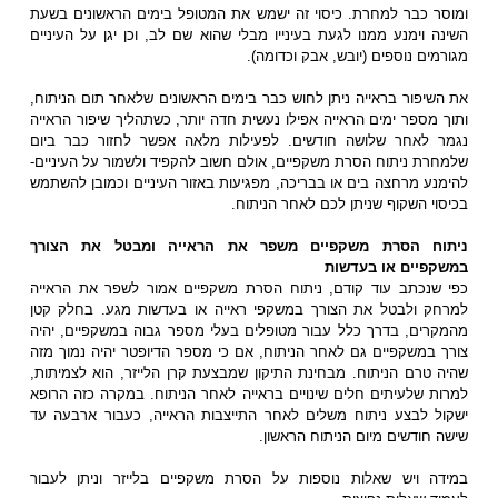
ומוסר כבר למחרת. כיסוי זה ישמש את המטופל בימים הראשונים בשעת
השינה וימנע ממנו לגעת בעינייו מבלי שהוא שם לב, וכן יגן על העיניים
מגורמים נוספים (יובש, אבק וכדומה).
את השיפור בראייה ניתן לחוש כבר בימים הראשונים שלאחר תום הניתוח,
ותוך מספר ימים הראייה אפילו נעשית חדה יותר, כשתהליך שיפור הראייה
נגמר לאחר שלושה חודשים. לפעילות מלאה אפשר לחזור כבר ביום
שלמחרת ניתוח הסרת משקפיים, אולם חשוב להקפיד ולשמור על העיניים-
להימנע מרחצה בים או בבריכה, מפגיעות באזור העיניים וכמובן להשתמש
בכיסוי השקוף שניתן לכם לאחר הניתוח.
ניתוח הסרת משקפיים משפר את הראייה ומבטל את הצורך
במשקפיים או בעדשות
כפי שנכתב עוד קודם, ניתוח הסרת משקפיים אמור לשפר את הראייה
למרחק ולבטל את הצורך במשקפי ראייה או בעדשות מגע. בחלק קטן
מהמקרים, בדרך כלל עבור מטופלים בעלי מספר גבוה במשקפיים, יהיה
צורך במשקפיים גם לאחר הניתוח, אם כי מספר הדיופטר יהיה נמוך מזה
שהיה טרם הניתוח. מבחינת התיקון שמבצעת קרן הלייזר, הוא לצמיתות,
למרות שלעיתים חלים שינויים בראייה לאחר הניתוח. במקרה כזה הרופא
ישקול לבצע ניתוח משלים לאחר התייצבות הראייה, כעבור ארבעה עד
שישה חודשים מיום הניתוח הראשון.
במידה ויש שאלות נוספות על הסרת משקפיים בלייזר וניתן לעבור