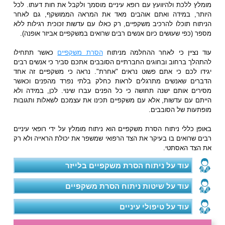
מומלץ ללכת ולהיוועץ עם רופא עיניים מוסמך ולקבל את חות דעתו. לכל
היותר, במידה ואתם אוהבים מאד את המראה הממושקף, גם לאחר
הניתוח תוכלו להרכיב משקפיים, רק כאלו עם עדשות זכוכית רגילות ללא
מספר (כפי שעושים כיום אנשים רבים שרואים במשקפיים אביזר אופנה).
עוד נציין כי לאחר ההחלמה מניתוח
הסרת משקפיים
כאשר תתחילו
להתהלך ברחוב ובחוגים החברתיים הסובבים אתכם סביר כי אנשים רבים
יגידו לכם כי אתם פשוט נראים "אחרת". נראה כי משקפיים זה אחד
הדברים שאנשים מתרגלים לראות כחלק בלתי נפרד מהפנים וכאשר
מסירים אותם ישנה תחושה כי כל הפנים עברו שינוי. לכן, במידה ולא
הייתם עם עדשות, אלא עם משקפיים תכינו את עצמכם לשאלות ותגובות
מופתעות של הסובבים.
באופן כללי ניתוח הסרת משקפיים הוא ניתוח מומלץ על ידי רופאי עיניים
רבים שרואים בו בעיקר את הצד הרפואי שמשפר את יכולת הראייה ולא רק
את הצד האסתטי.
עוד על ניתוח הסרת משקפיים בלייזר
עוד על שיטות ניתוח הסרת משקפיים
עוד על טיפולי עיניים