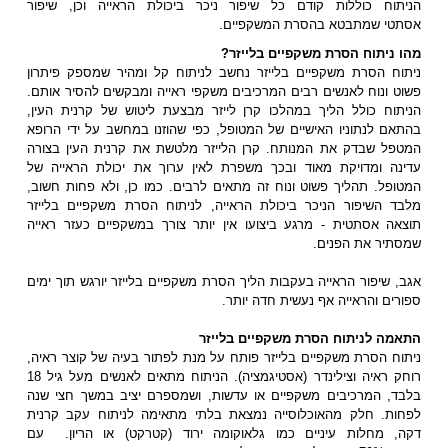
הניתוח כוללות קודם כל שיפור ניכר ביכולת הראייה וכן, שיפור
אסתטי שמתבטא בהסרת המשקפיים.
מהו ניתוח הסרת משקפיים בלייזר?
ניתוח הסרת משקפיים בלייזר נחשב לניתוח קל ומהיר שמספק פיתרון
פשוט ונוח לאנשים רבים המרכיבים משקפי ראייה ומבקשים להסיר אותם.
הניתוח כולל הליך במהלכו קרן לייזר מבצעת ליטוש של קרנית העין,
בהתאם לנתוניו האישיים של המטופל, כפי שהוזנו במחשב על ידי הרופא
המטפל שבדק את המנותח. קרן הלייזר מלטשת את קרנית העין בצורה
עדינה ומדויקת מאוד ובכך משפרת לאין ערוך את יכולת הראייה של
המטופל. תהליך פשוט ונוח זה מתאים לרבים. כמו כן, ולא פחות חשוב,
מלבד השיפור הניכר ביכולת הראייה, לניתוח הסרת משקפיים בלייזר
תוצאה אסתטית - מרגע ביצועו אין יותר צורך במשקפיים כעזר ראייה
שמסתיר את הפנים.
אגב, שיפור הראייה בעקבות הליך הסרת משקפיים בלייזר יורגש תוך ימים
ספורים והראייה אף נעשית חדה יותר.
התאמה לניתוח הסרת משקפיים בלייזר
ניתוח הסרת משקפיים בלייזר פותח על מנת לפתור בעיה של קוצר ראיה,
רוחק ראיה וצילינדר (אסטיגמציה). הניתוח מתאים לאנשים מעל גיל 18
בלבד, המרכיבים משקפיים או עדשות, ושמספרם יציב במשך חצי שנה
לפחות. חלק מהאוכלוסייה נמצאת בלתי מתאימה לניתוח עקב קרנית
דקה, מחלות עיניים כמו גלאוקומה ירוד (קטרקט) או הריון. עם