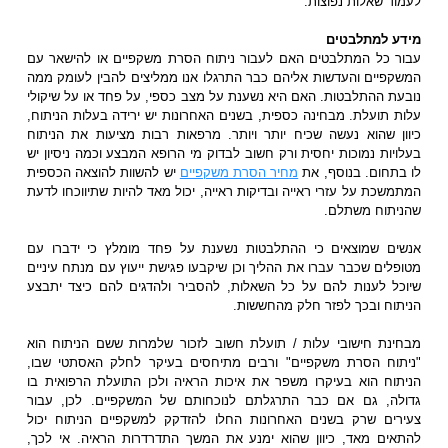
לעמוד שאלות נפוצות.
מידע למתלבטים
עבור כל המתלבטים האם לעבור ניתוח הסרת משקפיים או להישאר עם
המשקפיים והעדשות אליהם כבר התרגלו אנו ממליצים להבין לעומק ממה
נובעת ההתלבטות. האם היא נשענת על מצב כספי, על פחד או על שיקולי
עלות תועלת. מבחינה כספית, בשנים האחרונות יש ירידה בעלות הניתוח,
כיוון שהוא נעשה שכיח יותר ויותר. מרפאות רבות מציעות את הניתוח
בעלויות נמוכות יחסית ורק חשוב לבדוק מי הרופא המבצע וכמה ניסיון יש
לו בתחום. בנוסף, את
מחיר הסרת משקפיים
יש להשוות להוצאה הכספית
המתמשכת על עזרי ראייה ובדיקות ראייה, יכול מאד להיות שתיווכחו לדעת
שהניתוח משתלם.
אנשים שמוצאים כי ההתלבטות נשענת על פחד מומלץ כי ידברו עם
מטופלים שכבר עברו את ההליך וכן שיקבעו פגישת ייעוץ עם מנתח עיניים
שיוכל לענות להם על כל השאלות, להסביר ולהדגים להם כיצד יתבצע
הניתוח ובכך לפזר חלק מהחששות.
מבחינת חישובי עלות / תועלת חשוב לזכור שלמרות ששם הניתוח הוא
"ניתוח הסרת משקפיים" ורבים מתיחסים בעיקר לחלק האסתטי שבו,
הניתוח הוא בעיקרו משפר את איכות הראיה ולכן התועלת הרפואית בו
גדולה, גם אם כבר התרגלתם לנוכחותם של המשקפיים. לכן, עבור
צעירים שרק בשנים האחרונות החלו להזדקק למשקפיים הניתוח יכול
להתאים מאד, כיוון שהוא ימנע את המשך התדרדרות הראיה. אי לכך,