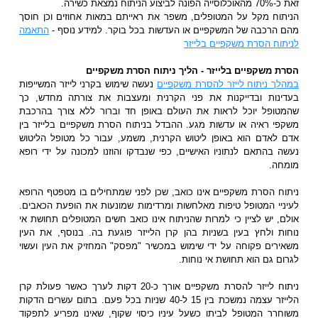
זאת כ-70% מהאוכלוסייה הפונה לביצוע הניתוח נמצאת כשירה.
הניתוח מקל על המטופלים, משפר את ראייתם במאות אחוזים וכן חוסך
מהם הרכבה של המשקפיים או העדשות בכל בוקר. למידע נוסף -
התאמה
לניתוח הסרת משקפיים בלייזר
הסרת משקפיים בלייזר -
הליך ניתוח הסרת משקפיים
במהלך ניתוח לייזר להסרת משקפיים
נעשה שימוש בקרני לייזר המשייפות
בעדינות ובדייקנות את פני הקרנית ומעצבות את צורתה מחדש, כך
שהמטופל יוכל לראות את העולם באופן חד וברור ללא צורך בהרכבת
משקפי ראיה או עדשות מגע. ההבדל בניתוח הסרת משקפיים בלייזר בין
אדם לאדם הוא באופן ליטוש הקרנית, משמע, עבור כל מטופל הליטוש
נעשה בהתאם לנתוניו האישיים, כפי שנבדקו והוזנו למכונה על ידי רופא
מומחה.
ניתוח הסרת משקפיים אינו כואב, שכן לפני שמתחילים בו מטפטף הרופא
לעיניי המטופל טיפות מאלחשות ומרדימות שמונעות את הופעת הכאבים.
אולם, יש לציין כי למרות שהניתוח אינו כואב חשים המטופלים תחושת אי
נוחות ולחץ בעין בשניות בהן קרן הלייזר פוגעת בה. בנוסף, את העין
משאירים פקוחה על ידי שימוש במכשיר "מפסק" המחזיק את העין ועשוי
לגרום גם הוא תחושת אי נוחות.
ניתוח לייזר להסרת משקפיים אורך כ-20 דקות לערך כאשר פעולת קרן
הלייזר עצמה נמשכת בין 15 ל-40 שניות בכל פעם. בתום עשרים הדקות
משוחרר המטופל לביתו כשעל עיניו כיסוי שקוף, שאינו מפריע לתפקוד