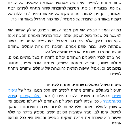
שחור מתחת לעיניים היא בעיה אסתטית שגורמת לאשליה של עיניים
שקועות, מבוגרות ועייפות. הסיבות להיווצרות שחור מתחת לעיניים רבות
ומגוונות, בהן ניתן למנות: מבנה שקוע של עצמות הפנים / הידללות של
רקמות באזור העין שיוצרת שקע אמיתי / עור כהה מהרגיל באזור זה ועוד.
במידה והמקור לבעיה הוא אכן מבנה עצמות הפנים, החלק השחור הוא
למעשה צל שנוצר בשל השקע, אולם, עבור מרבית האנשים הבעיה אינה
שקע מבני בעין, אלא עור כהה מהרגיל בעפעפיים התחתונים ובאזור
שמתחת לעין. עבור אותם אנשים, הסיבה להיווצרות עיגולים שחורים
נובעת מנימי דם מורחבים או מפיגמנטציה של העור.
ומה גורם לכך? העיגולים השחורים יכולים להתהוות בשל גורמים גנטיים,
מחלות שונות, חשיפה מוגזמת לשמש, שינויים הורמונאליים, מחסור
בויטמינים וכן, אפילו עייפות תורמת להיווצרות של עיגולים שחורים מתחת
לעיניים.
שיטות טיפול בעיגולים שחורים מתחת לעיניים
הטיפול בעיגולים שחורים מתחת לעיניים הינו חלק ממגוון גדול של
טיפולי
עיניים
וטיפולים המיועדים לעור הפנים (דוגמת
מילוי קמטים
ו
טיפול
בפיגמנטציה
). כפי שניתן להבין העיגולים השחורים לא ייעלמו מעצמם ומי
שמעוניין להעלים אותם עליו לפנות לבירור סיבת היווצרותם ובהמשך
לטיפול. שימו לב, סביר שמרבית הפונים ישנים מספיק בלילה כך שלא
עייפות היא שיוצרת את מראה השקיות בעיניים והבעיה היא ככל הנראה
אחרת.