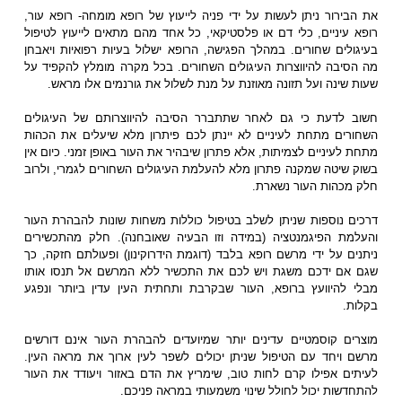
את הבירור ניתן לעשות על ידי פניה לייעוץ של רופא מומחה- רופא עור,
רופא עיניים, כלי דם או פלסטיקאי, כל אחד מהם מתאים לייעוץ לטיפול
בעיגולים שחורים. במהלך הפגישה, הרופא ישלול בעיות רפואיות ויאבחן
מה הסיבה להיווצרות העיגולים השחורים. בכל מקרה מומלץ להקפיד על
שעות שינה ועל תזונה מאוזנת על מנת לשלול את גורנמים אלו מראש.
חשוב לדעת כי גם לאחר שתתברר הסיבה להיווצרותם של העיגולים
השחורים מתחת לעיניים לא יינתן לכם פיתרון מלא שיעלים את הכהות
מתחת לעיניים לצמיתות, אלא פתרון שיבהיר את העור באופן זמני. כיום אין
בשוק שיטה שמקנה פתרון מלא להעלמת העיגולים השחורים לגמרי, ולרוב
חלק מכהות העור נשארת.
דרכים נוספות שניתן לשלב בטיפול כוללות משחות שונות להבהרת העור
והעלמת הפיגמנטציה (במידה וזו הבעיה שאובחנה). חלק מהתכשירים
ניתנים על ידי מרשם רופא בלבד (דוגמת הידרוקינון) ופעולתם חזקה, כך
שגם אם ידכם משגת ויש לכם את התכשיר ללא המרשם אל תנסו אותו
מבלי להיוועץ ברופא, העור שבקרבת ותחתית העין עדין ביותר ונפגע
בקלות.
מוצרים קוסמטיים עדינים יותר שמיועדים להבהרת העור אינם דורשים
מרשם ויחד עם הטיפול שניתן יכולים לשפר לעין ארוך את מראה העין.
לעיתים אפילו קרם לחות טוב, שימריץ את הדם באזור ויעודד את העור
להתחדשות יכול לחולל שינוי משמעותי במראה פניכם.