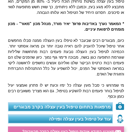
טיפול בעין עצלה בשיטת נוירוויז'ן הוכח כיעיל ב- 80% מן המקרים, הוא
מתבצע ללא מגע בעין, וכמובן ללא ניתוחים, כך שאין חשש מתופעות לוואי
או סיכונים. חסרונו היחיד של הטיפול הוא עלותו הגבוהה.
* המאמר נערך באדיבות פרופ' יאיר מורד, מנהל מכון "מאור" - מכון
מומחים לרפואת עיניים.
כיום, מבוגרים רבים שבעבר לא טיפלו בעין העצלה ממנה סבלו מחפשים
אחר טיפול שיוכל להעניק להם ראייה טובה יותר וכן מראה אסתטי יותר.
הכמיהה לטיפול בעין העצלה נובעת פעמים רבות מתחושות שליליות
שגורמת התופעה כגון בושה, מבוכה ודימוי גוף נמוך. כיוון שהפנים שלנו הם
פעמים רבות כרטיס הביקור שלנו ואליהם אנשים נחשפים לראשונה ליקוי
במראה האסתטי של הפנים, יכול להשפיע על כלל ההתנהלות החברתית
והזוגית של האדם.
מי שמרגיש כי סבל מעין עצלה כל ימיו וכעת יש לו פתרון ואמצעי יעיל
לטיפול בוחר פעמים רבות להשקיע בטיפול, גם הוא מצריך משאבים רבים
כזמן וכסף.
מרפאות בתחום טיפול בעין עצלה בקרב מבוגרים
עוד על טיפול בעין עצלה ופזילה
מעוניין במידע אודות טיפול בעין עצלה בקרב מבוגרים?