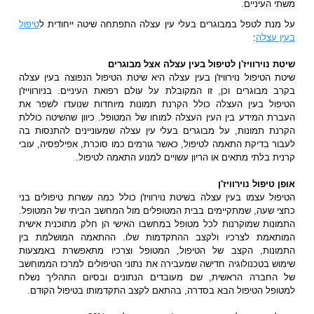
משתי העיניים.
על מנת לטפל במבוגרים בעלי עין עצלה התפתחה שיטה ייחודית ל
טיפול
בעין עצלה
:
שיטת נוירוויז'ן לטיפול בעין עצלה אצל מבוגרים
שיטת הטיפול נוירוויז'ן בעין עצלה היא שיטת הטיפול הנפוצה בעין עצלה
בקרב מבוגרים וכן, זו המקובלת על עולם רפואת העיניים. בניורווייז'ן
הטיפול בעין העצלה כולל הקרנת תמונות מיוחדות שנועדו לשפר את
העברת המידע בין העין העצלה למוחו של המטופל. כיוון שהשיטה כוללת
הקרנת תמונות, על מבוגרים בעלי עין עצלה שמעוניינים להתנסות בה
לעבור בדיקת התאמה לטיפול, כאשר גורמים כמו סוכרת, אפילפסיה, עובי
קרנית בלתי מתאים או הריון עשויים למנוע התאמה לטיפול.
אופן טיפול נוירוויז'ן
הטיפול עצמו בעין עצלה בשיטת נוירוויז'ן כולל כמה עשרות טיפולים בני
כחצי שעה, שמתקיימים בבית המטופלים מול המחשב הביתי של המטופל.
התמונות שמוקרנות לכל מטופל במחשבו האישי הן חלק מתוכנית אישית
המותאמת לצרכיו ולקצב ההתקדמות שלו. ההתאמה המושלמת בין
התמונות, הקצב של הטיפול, המטופל וצרכיו מתאפשרת באמצעות
שימוש בטכנולוגיה חדישה שמעבירה את נתוני הטיפולים למרכז הממוחשב
של החברה הראשית, שם מעובדים הנתונים ובסיום התהליך נשלח
למטופל הטיפול הבא בסדרה, בהתאם לקצב התקדמותו בטיפול הקודם.