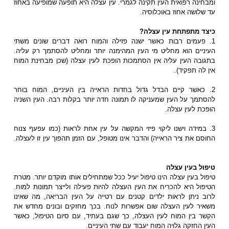
ומבחינה רפואית העין תקינה לגמרי. עין עצלה היא תופעה שמופיעה באחוז
עד שלושה אחוז באוכלוסיה.
כיצד מתפתחת עין עצלה?
1. פעמים רבות כאשר ישנה פזילה והמוח רואה דברים שונים משתי
העיניים הוא מחליט מי העין המהימנה יותר ומחליט להסתמך רק עליה.
בתגובה העין עליה אין הסתמכות הופכת לעין עצלה (שכן מבחינת המוח
אין לה תפקיד).
2. כאשר קיים הבדל גדול בחדות הראייה בין העיניים, המוח בוחר
להסתמך על העין שמעניקה לו תמונה חדה יותר בקלות רבה. העין השניה
הופכת לעין עצלה.
3. במידה וישנו ליקוי פיזי המקשה על עין אחת לראות (כמו עפעף צנוח
החוסם את ציר הראייה) והדבר אינו מטופל, עם הזמן תהפוך עין זו לעצלה.
טיפול בעין עצלה
טיפול בעין עצלה הינו טיפול יעיל ככל שמתחילים אותו מוקדם יותר. מטרת
הטיפול היא להכריח את העין העצלה להיות פעילה ולייצר תמונות למוח.
לרוב ניתן לראות ילדים קטנים עם רטייה על העין הבריאה, מה שאינו
משאיר לעין העצלה שום אפשרות לנוח. בכך מחזקים ובונים מחדש את
הקשר בין המוח לעין העצלה, כך שגם בעתיד, עם סיום הטיפול, כאשר
העין החזקה גלויה המוח יעבוד עם שתי העיניים.