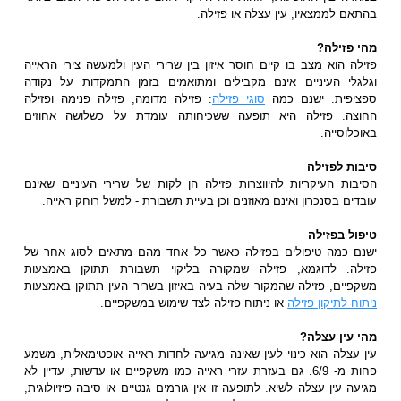
בהתאם לממצאיו, עין עצלה או פזילה.
מהי פזילה?
פזילה הוא מצב בו קיים חוסר איזון בין שרירי העין ולמעשה צירי הראייה
וגלגלי העיניים אינם מקבילים ומתואמים בזמן התמקדות על נקודה
ספציפית. ישנם כמה
סוגי פזילה
: פזילה מדומה, פזילה פנימה ופזילה
החוצה. פזילה היא תופעה ששכיחותה עומדת על כשלושה אחוזים
באוכלוסייה.
סיבות לפזילה
הסיבות העיקריות להיווצרות פזילה הן לקות של שרירי העיניים שאינם
עובדים בסנכרון ואינם מאוזנים וכן בעיית תשבורת - למשל רוחק ראייה.
טיפול בפזילה
ישנם כמה טיפולים בפזילה כאשר כל אחד מהם מתאים לסוג אחר של
פזילה. לדוגמא, פזילה שמקורה בליקוי תשבורת תתוקן באמצעות
משקפיים, פזילה שהמקור שלה בעיה באיזון בשריר העין תתוקן באמצעות
ניתוח לתיקון פזילה
או ניתוח פזילה לצד שימוש במשקפיים.
מהי עין עצלה?
עין עצלה הוא כינוי לעין שאינה מגיעה לחדות ראייה אופטימאלית, משמע
פחות מ- 6/9. גם בעזרת עזרי ראייה כמו משקפיים או עדשות, עדיין לא
מגיעה עין עצלה לשיא. לתופעה זו אין גורמים גנטיים או סיבה פיזיולוגית,