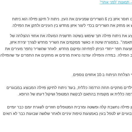
 תמונות 'לפני אחרי'
פזילה נגרמת כאשר ישנו חוסר איזון בין 6 השרירים שמניעים את העין. ניתוח ל תיקון פזילה הוא ניתוח
 מחזק את השרירים בכדי ליצור איזון מחדש בין העיניים ולתקן את הפזילה.
צע את ניתוח פזילה תוך שימוש בשיטה חדשנית המעלה את אחוזי ההצלחה של
תאמה". במסגרת שיטה זו כאשר ממקמים את השריר מחדש לצורך יצירת איזון,
עות תפר ייחודי הניתן לפתיחה ומיקום מחדש. לאחר שהשריר נתפר מעירים את
 הפזילה. במידה והפזילה עודנה נראית מרפים או מחזקים את התפרים עד שהפזילה
יתוח ב-10 אחוזים נוספים.
ילדים מתקיים תחת הרדמה כללית, בעוד ניתוח לתיקון פזילה המבוצע במבוגרים
מה כללית או מקומית בהתאם לבקשת המטופל ושיקול דעתו של הרופא.
 פזילה נחשבת קלה ופשוטה ומרבית המטופלים חוזרים לשגרת יומם כבר יומיים
ועיים יש לטפל בעין באמצעות טיפות עיניים ולאחר שלושה שבועות כבר לא רואים