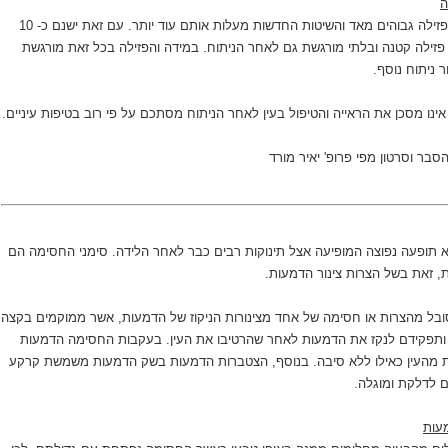
ה
סיכויי ההצלחה לניתוח פזילה גבוהים מאד והשיטות החדשות מעלות אותם עוד יותר. עם זאת ישנם כ- 10
פזילה קטנה ובלתי מורגשת גם לאחר הניתוח. במידה והפזילה בכל זאת מורגשת
 ניתוח נוסף.
אינו מסכן את הראייה והטיפול בעין לאחר הניתוח מסתכם על פי רוב בטיפות עיניים.
סבר וסרטון מפי פרופ' יאיר מורד
 תופעה נפוצה המופיעה אצל תינוקות רבים כבר לאחר הלידה. סימני החסימה הם
 זאת בשל הצרות צינור הדמעות.
 תינוקות סובל מהצרות או חסימה של אחד מצינורות הניקוז של הדמעות, אשר ממוקמים בקצה
 ותפקידם לנקז את הדמעות לאחר שהרטיבו את העין. בעקבות החסימה הדמעות
זלות מהעין כאילו ללא סיבה. בנוסף, הצטברות הדמעות בשק הדמעות משמשת קרקע
ם לדלקת ומוגלה.
עות