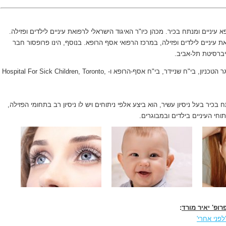
פא עיניים ומנתח בכיר. מכהן כיו"ר האיגוד הישראלי לרפואת עיניים לילדים ופזילה.
 עיניים לילדים ופזילה, במרכז הרפואי אסף הרופא. בנוסף, הינו פרופסור חבר
יברסיטת תל-אביב.
פרופ' יאיר מורד הוא בוגר הטכניון, בי"ח שניידר, בי"ח אסף-הרופא ו- Hospital For Sick Children, Toronto,
בכיר בעל ניסיון עשיר, הוא ביצע אלפי ניתוחים ויש לו ניסיון רב בתחומי הפזילה,
וחי העיניים בילדים ובמבוגרים.
פרופ' יאיר מורד
:
לפני אחרי'