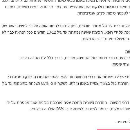
לים מהבעיה מחלימים ממנה באופן טבעי כאשר החסימה נפתחת עם גדילתם. לכן,
תאזר בסבלונות ולנקות את העפעפיים עם צמר גפן טבול במים פושרים, בעזרת
לטפטף טיפות עיניים אנטיביוטיות.
שתחררת עד גיל מספר חודשים, ניתן לנסות לפתוח אותה על ידי לחיצה באזור שק
הדמעות, לחיצה המבוצעת על ידי רופא. חסימה שאינה נפתחת עד גיל 10-12 חודשים ככל הנראה כבר לא
ה טיפול פתיחת דרכי הדמעות.
ות
בוצעת בחדר ניתוח בזמן שהתינוק מורדם, בדרך כלל עם מסכה בלבד.
שתי שיטות:
כת זעירה הפותחת את דרכי הדמעות עד לאף. לאחר שהוחדרה בודק המנתח כי
הצינור אכן פתוח על ידי הזרמת נוזל בצינור וצפייה באופן נזילתו. לשיטה זו כ- 85% הצלחה בתינוקות עד גיל
 דרכי דמעות - החדרת צינורית מתכת עליה מורכבת בלונית אשר מנופחת על ידי
ות, בדומה לצינתור. לשיטה זו כ- 95% הצלחה בכל גיל.
 סיכונים.