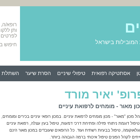
ים
רופא/ה,
ותן ללקו
לפרטים 
 המובילות בישראל
חיפוש ב
ן
אסתטיקה רפואית
טיפולי שיניים
הסרת שיער
השתלת ש
רופ' יאיר מורד
ון מאור - מומחים לרפואת עיניים
הל מכון "מאור" - מכון מומחים לרפואת עיניים. במכון רופאי עיניים בכירים ומומחים,
יפול דוגמת ניתוחי פזילה ופתיחת דרכי דמעות, טיפול בעין עצלה, רפואת עיניים
וגלאוקומה, טיפול בבעיות רשתית ועוד. כל הרופאים שעובדים במכון מאור הינם
ים לקהל הפונים טיפול איכותי ברמה הגבוהה ביותר.