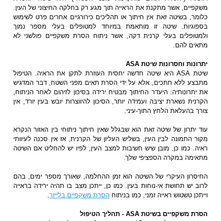
משקפיים, אשר מתקנת את הראייה תוך מגע רק בחלקה החיצוני של העין.
כלומר, בשיטה זאת אין חיתוך או תהליכים כירורגיים אחרים פרט לשימוש
בספוגיות. שיטה זו מותאמת במיוחד למטופלים בעלי מספר נמוך
ולמטופלים בעלי קרנית דקה, אשר ניתוח הסרת משקפיים פולשני לא
מתאים להם.
יתרונות וחסרונות שיטת ASA
שיטת ASA היא שיטה חדשה יחסית העוזרת לתקן את הראיה. הטיפול
מתבצע ללא חתכים, אלא על ידי הסרת תאים מפני השטח, דבר המדגיש
את יתרונותיה: היעדר החיתוך מבטיח ירידה בסיכון לזיהום לאחר הניתוח,
הקרנית נשארת יציבה ועמידה יותר, הסיכון להיווצרות יובש בעין יורד, אין
צורך בהעלאת הלחץ התוך-עיני.
עוד יתרון של שיטה זאת הוא שבגלל שאין חיתוך ניתוחי בין האזור הנקרא
מקור התמונה לבין העין, בשליש העליון של הקרנית, אז אין סכנה לעיוותי
ראיה. כמו כן, מובן שיש חשיבות למצב העין, לפיו יש להחליט אם השיטה
מתאימה במקרה הספציפי שלך.
החיסרון העיקרי של השיטה הוא זמן ההחלמה, שאורך מספר ימים, בהם
לרוב יש תחושת אי-נוחות בעין. כמו כן, ייתכן מצב בו תהיה ירידה בראייה
וייתכן טשטוש ראייה זמני, כמו בניתוח
הסרת משקפיים בלייזר
.
הסרת משקפיים בשיטת ASA - תהליך הטיפול