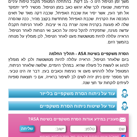
משך זמן הטיפול הינו כ- 15 דקות. בהתחלה המטופל מקבל טיפות עיניים
מרדימות, שנועדו לכך שלא יורגש כאב בזמן הטיפול. מכשיר לייזר יתמקד
אל תוך העין, אשר יסיר את שכבת האפיתל, שכבה דקה מאד של תאים
המכסה את הקרנית. שכבת האפיתל מתחדשת בקצב מהיר, ככה שהסרה
שלה לא פוגעת בקרנית ואינה יוצרת בה אי יציבות. לאחר הניתוח תקבלו
עדשה מגינה, שתפקידה להקל טיפה על הכאב ואי הנוחות לאחר הטיפול.
הראייה עלולה להיות מטושטשת מעט לאחר הטיפול, לכן מומלץ על מנוחה
בהמשך היום.
הסרת משקפיים בשיטת ASA - תהליך החלמה
ביום שלאחר הטיפול, הראייה עלולה להיות מטושטשת ולכן לא מומלץ
לנהוג או לעשות כל פעולה שהיא. במהלך היומיים, שלושה שלאחר הניתוח,
המטופל עלול להרגיש מעט אי נעימות וכאבים בעין. דבר זה הינו טבעי.
תוך מספר ימים ניתן יהיה לשים לב לשיפור בראייה, אם כי תוצאות סופיות
לעיתים לוקחות עד חצי שנה.
עוד על ניתוח הסרת משקפיים בלייזר
עוד על שיטות ניתוח הסרת משקפיים
מעוניין במידע אודות הסרת משקפיים בשיטת ASA?
מאשר/ת שיועץ ניתוחים יצור עימי קשר ומסכים ל
תנאי השימוש
.