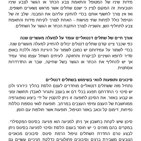
מידות שיניו של המטופל והתאמת צבע הכתר או הגשר לצבע שיניו
הטבעיות. זה המקום לציין כי ישנם שתלים אשר מראש נשארים חשופים,
ואז אין צורך לחשוף אותם בכדי להתקין עליהם את המבנה. שלב זה של
הטיפול כולל לפחות שתי פגישות - האחת לצורך לקיחת מידות והתאמת
צבע לתחליף השן, והשנייה לצורך התקנת הכתר או הגשר על השתלים.
אורך חיים של שתלים דנטאליים עומד על למעלה מעשרים שנה
כפי שכבר ציינו קודם שתלים דנטלים יכולים להחזיק למעלה מעשרים שנה.
בכדי לשמור על עמידותם יש כמובן לשמור על היגיינת הפה וללכת באופן
סדיר לרופא השיניים לביקורת ותחזוקה. לעיתים השתל עצמו נותר עמיד
אך יש להחליף את הכתר או הגשר בשל שחיקה, שבר או התדרדרות
אסתטית.
סיכונים ותופעות לוואי בשימוש ב
שתלים דנטליים
נתחיל מזה ששתלים דנטאליים מוחדרים לעצם הלסת בהליך כירורגי ולכן
יש סיכוי כי החדרתם תפגע בכלי דם או בעצב ותגרור לאובדן תחושה זמני
או קבוע באזור. את הסיכון לתופעה זו ניתן להקטין על ידי ביצוע טופוגרפיה
ממוחשבת של העצם ומיפוי העצבים במרחב. תופעות לוואי נוספות כוללות
נפיחות, דימום קל וכאב באזור הטיפול, תופעות אשר חולפות עם הזמן.
סיכון שיש לקחת בחשבון אך ניתן למניעה הוא פגיעה בסינוס המקסילרי.
במקרים בהם מזהים כי יש חוסר בעצם הלסת וסיכוי לפגיעה בסינוס ניתן
לבצע טרם החדרת השתלים טיפול הרמת סינוס. סיבוכים מכאניים
הנובעים משבירת ברגים וסיבוכים פתולוגיים כדלקת חניכיים עשויים גם