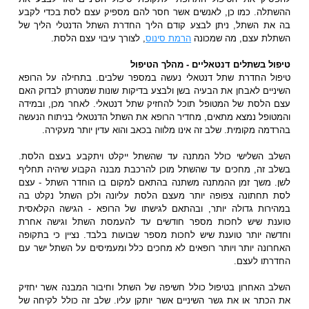
ההשתלה. כמו כן, לאנשים אשר חסר להם מספיק עצם לסת בכדי לקבע
בה את השתל, ניתן לבצע קודם הליך החדרת השתל הדנטלי הליך של
השתלת עצם, מה שמכונה
הרמת סינוס
, לצורך עיבוי עצם הלסת.
טיפול בשתלים דנטאליים - מהלך הטיפול
טיפול החדרת שתל דנטאלי נעשה במספר שלבים. בתחילה על הרופא
השיניים לאבחן את הבעיה בשן ולבצע בדיקות שונות שמטרתן לבדוק האם
עצם הלסת של המטופל תוכל להחזיק שתל דנטאלי. לאחר מכן, ובמידה
והמטופל נמצא מתאים, מחדיר הרופא את השתל הדנטאלי בניתוח הנעשה
בהרדמה מקומית. שלב זה אינו מלווה בכאב והוא עדין יותר מעקירה.
השלב השלישי כולל המתנה עד שהשתל ייקלט ויתקבע בעצם הלסת.
בשלב זה, מחכים עד שהשתל מוכן להרכבת מבנה הקבוע שיהיה תחליף
לשן. משך זמן ההמתנה משתנה בהתאם למקום בו הוחדר השתל - עצם
לסת תחתונה צפופה יותר מעצם הלסת עליונה ולכן השתל נקלט בה
במהירות גדולה יותר, ובהתאם לגישתו של הרופא - הגישה הקלאסית
טוענת שיש לחכות מספר חודשים עד להעמסת השתל וגישה אחרת
וחדשה יותר טוענת שיש לחכות מספר שבועות בלבד. נציין כי בתקופה
האחרונה יותר ויותר רופאים לא מחכים כלל ומעמיסים על השתל ישר עם
החדרתו לעצם.
השלב האחרון בטיפול כולל חשיפה של השתל וחיבור המבנה אשר יחזיק
את הכתר או את גשר השיניים אשר יותקן עליו. שלב זה כולל לקיחה של