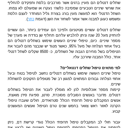
שתלים דנטלים הם מעיין ברגים אשר מורכבים בלסת ותפקידם להחליף
את שורשי שיניים הטבעיים שמסיבה כלשהי נעקרו או שמעולם לא צמחו.
השתל הדנטלי הוא למעשה מעין בורג בצורת גליל המוחדר לעצם הלסת
ומשמש כעוגן למבנה אשר אמור לשחזר את השן (דוגמת
כתר
).
שתלים דנטלים עשויים מטיטניום ולפיכך הם עמידים ביותר, הם עשויים
להחזיק מעל 20 שנה וניתן להלביש עליהם תחליף שן בודדת או מערך של
מספר שיניים. כיום, טיפולי שיניים העושים שימוש בשתלים דנטלים הם
בעלי אחוזי הצלחה של מעל 95%, כאשר מנגד יש שנבצר מהם לעבור את
הטיפולים בשל מחירם הגבוה של השתלים, כ- 8500 שקלים לשתל דנטלי
אחד, כולל המבנה שיורכב עליו.
למי מתאים טיפול שתלים דנטאליים?
טיפול שיניים העושה שימוש בשתלים דנטליים נחשב לטיפול בטוח ובעל
אחוזי הצלחה גבוהים המתאים למגוון רב של מטופלים הזקוקים להשתלת
שיניים.
קיימות מספר אוכלוסיות להן לא מומלץ לעבור את הטיפול בשתלים
דנטלים. מדובר באנשים הסובלים מסוכרת, סרטן, ספיגת סידן מואצת,
אנשים המקבלים טיפול תרופתי הכולל סטרואידים, חולים שעברו טיפולי
הקרנה לאזור ראש צוואר בחמש שנים טרם הטיפול ואנשים המעשנים
קבוע.
עבור חולי לב המקבלים טיפול תרופתי הכולל נוגדי קרישת דם, ניתן
להפסיק את הטיפול התרופתי לתקופת טיפול השיניים ואז לבצע את